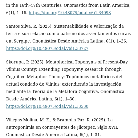
in the 16th–17th Centuries. Onomastics from Latin America,
6(1), 1–16.
https://doi.org/10.48075/odal.v6i1.34098
Santos Silva, R. (2025). Sustentabilidade e valorização da
terra e sua relação com o batismo dos assentamentos rurais
em Sergipe. Onomástica Desde América Latina, 6(1), 1–26.
https://doi.org/10.48075/odal.v6i1.33727
Skorupa, P. (2025). Metaphorical Toponyms of Present-Day
Vilnius County: Extending Toponymy Research through
Cognitive Metaphor Theory: Topónimos metafóricos del
actual condado de Vilnius: extendiendo la investigación
mediante la Teoría de la Metáfora Cognitiva. Onomástica
Desde América Latina, 6(1), 1–30.
https://doi.org/10.48075/odal.v6i1.33530
.
Villegas Molina, M. E., & Brambila Paz, R. (2025). La
antroponimia en contrayentes de Jilotepec, Siglo XVII.
Onomástica Desde América Latina, 6(1), 1–31.