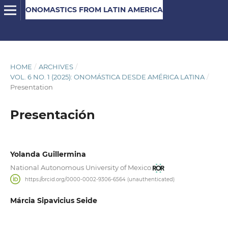
ONOMASTICS FROM LATIN AMERICA
HOME
/
ARCHIVES
/
VOL. 6 NO. 1 (2025): ONOMÁSTICA DESDE AMÉRICA LATINA
/
Presentation
Presentación
Yolanda Guillermina
National Autonomous University of Mexico
https://orcid.org/0000-0002-9306-6564 (unauthenticated)
Márcia Sipavicius Seide