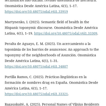
secundários não oficiais: revisão sistemática de literatura.
Onomástica Desde América Latina, 6(1), 1–17.
https://doi.org/10.48075/odal.v6i1.33919
Martynenko, I. (2025). Semantic field of health in the
Hispanic toponymic discourse. Onomástica Desde América
Latina, 6(1), 1–19.
https://doi.org/10.48075/odal.v6i1.33309
.
Peralta de Aguayo, E. M. (2025). Un acercamiento a la
toponimia de los barrios de asuncenos: An approach to the
toponymy of the neighborhoods of Asunción. Onomástica
Desde América Latina, 6(1), 1–31.
https://doi.org/10.48075/odal.v6i1.34807
Portilla Ramos, C. (2025). Prácticas lingüísticas en la
formación de nombres drag en España. Onomástica Desde
América Latina, 6(1), 1–17.
https://doi.org/10.48075/odal.v6i1.33321
.
Ragauskaitė, A. (2025). Personal Names of Vilnius Residents