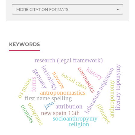
MORE CITATION FORMATS
KEYWORDS
research (legal framework)
literary toponymy
lexicology
onomastics
lithuanian migration
history
germany
navarre
social class
os maias
forms
anthroponomy
antroponomastics
first name spelling
jaso
onograms
jilotepec
attribution
otomíes
new spain 16th
socioanthropymy
religion