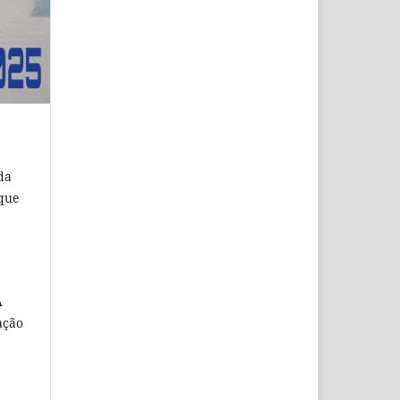
da
 que
A
ação