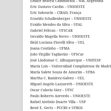
Emilce Beatriz Cammarata – NM, Argentina
Eric Gustavo Cardin – UNIOESTE
Eric Sabourin – CIRAD, França
Erneldo Schallenberger – UNIOESTE
Evaldo Mendes da Silva – UFAL
Gabriel Feltran – UFSCAR
Geraldo Magella Neres – UNIOESTE
Ileizi Luciana Fiorelli Silva – UEL
Joana Coutinho – UFMA
João Virgílio Tagliavini – UFSCar
José Lindomar C. Albuquerque – UNIFESP
María Lois – Universidad Complutense de Madr
Maria Salete Souza de Amorim – UFBA
Martha C. Ramirez-Galvez – UEL
Miguel Angelo Lazzaretti – UNIOESTE
Oscar Calavia Sáez – UFSC
Paulo Roberto Azevedo – UNIOESTE
Rafael Antônio Duarte Villa – USP
René E. Gertz – PUCRS e UFRGS