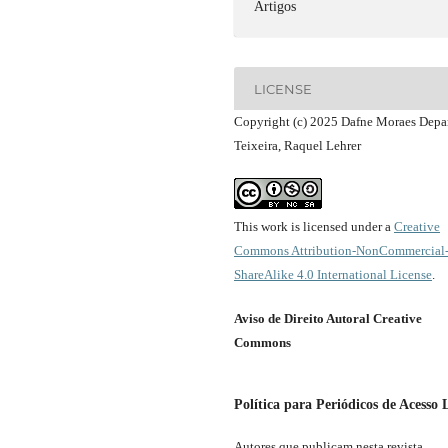
Artigos
LICENSE
Copyright (c) 2025 Dafne Moraes Depa
Teixeira, Raquel Lehrer
This work is licensed under a
Creative
Commons Attribution-NonCommercial
ShareAlike 4.0 International License
.
Aviso de Direito Autoral Creative
Commons
Política para Periódicos de Acesso 
Autores que publicam nesta revista