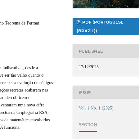
PDF (PORTUGUESE
no Teorema de Fermat
(BRAZIL))
PUBLISHED
17/12/2025
 indiscutível; desde a
ve ser tão velho quanto o
perceber a evolução de códigos
ações secretas acabarem nas
ISSUE
 ao descobrirem o
inventarem uma nova cifra
Vol. 1 No. 1 (2025)
pectos da Criptografia RSA,
os de matemática envolvidos.
SECTION
A funciona.