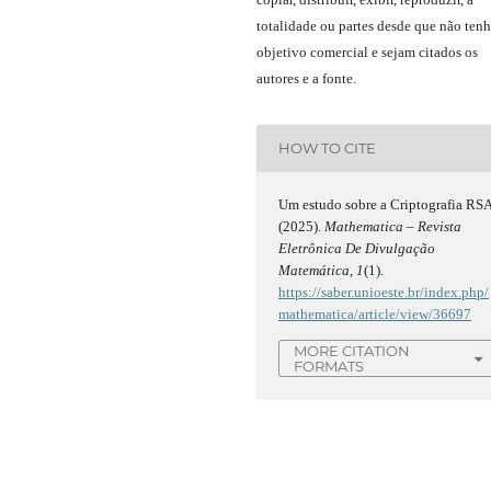
totalidade ou partes desde que não ten
objetivo comercial e sejam citados os
autores e a fonte.
HOW TO CITE
Um estudo sobre a Criptografia RSA
(2025).
Mathematica – Revista
Eletrônica De Divulgação
Matemática
,
1
(1).
https://saber.unioeste.br/index.php/
mathematica/article/view/36697
MORE CITATION
FORMATS