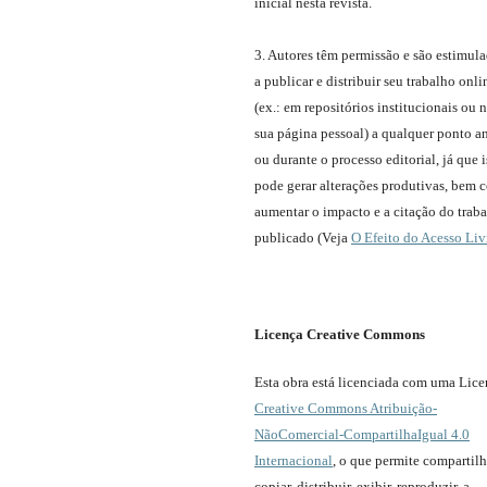
inicial nesta revista.
3. Autores têm permissão e são estimul
a publicar e distribuir seu trabalho onli
(ex.: em repositórios institucionais ou 
sua página pessoal) a qualquer ponto a
ou durante o processo editorial, já que 
pode gerar alterações produtivas, bem
aumentar o impacto e a citação do trab
publicado (Veja
O Efeito do Acesso Liv
Licença Creative Commons
Esta obra está licenciada com uma Lic
Creative Commons Atribuição-
NãoComercial-CompartilhaIgual 4.0
Internacional
, o que permite compartilh
copiar, distribuir, exibir, reproduzir, a