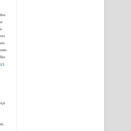
ados
ne
na
ntes
isso
 como
alho
re
).
ença
ar,