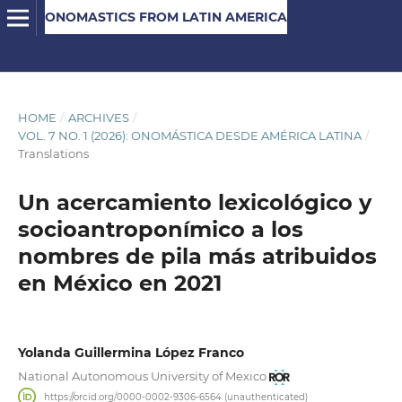
ONOMASTICS FROM LATIN AMERICA
HOME
/
ARCHIVES
/
VOL. 7 NO. 1 (2026): ONOMÁSTICA DESDE AMÉRICA LATINA
/
Translations
Un acercamiento lexicológico y
socioantroponímico a los
nombres de pila más atribuidos
en México en 2021
Yolanda Guillermina López Franco
National Autonomous University of Mexico
https://orcid.org/0000-0002-9306-6564 (unauthenticated)