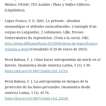
México: UNAM / FES Acatlán / Plaza y Valdez Editores.
(Lingüística).
López Franco, Y. G. 2001. Le prénom : situation
onomastique et attitudes socioculturelles. L’exemple d’un
corpus en Languedoc. 2 volúmenes. Lille, Presses
Universitaires du Septentrion. (Tesis a la carta). URL:
http://www.diffusiontheses.fr/28949-these-de-lopez-franco-
yolanda-g.html
(Consultado el 20 de enero de 2025).
Peral Rabasa, F. J. Cómo hacer antroponimia sin morir en el
intento. Onomástica desde América Latina, 5 (1), 1-30.
https://doi.org/10.48075/odal.v5i1.31761
.
Peral Rabasa, F. J. La antroponimia en tiempos de la
protección de los datos personales. Onomástica desde
América Latina, 1 (1), 45-76.
https://doi.org/10.48075/odal.v1i1.24160
.