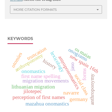
MORE CITATION FORMATS
KEYWORDS
truncation
os maias
onograms
lexicology
otomíes
anthroponomy
new spain 16th
antroponomastics
history
jaso
forms
onomastics
social class
first name spelling
anthroponymy
migration movements
lithuanian migration
jilotepec
navarre
perception of first names
germany
mazahua onomastics