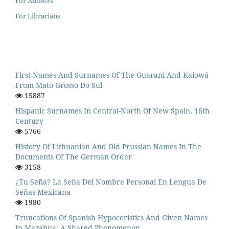
For Authors
For Librarians
First Names And Surnames Of The Guarani And Kaiowá
From Mato Grosso Do Sul
15887
Hispanic Surnames In Central-North Of New Spain, 16th
Century
5766
History Of Lithuanian And Old Prussian Names In The
Documents Of The German Order
3158
¿Tu Seña? La Seña Del Nombre Personal En Lengua De
Señas Mexicana
1980
Truncations Of Spanish Hypocoristics And Given Names
In Mazahua: A Shared Phenomenon