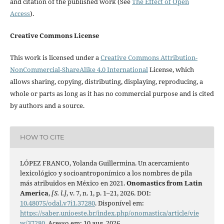
and citation of the published work (See
The Effect of Open
Access
).
Creative Commons License
This work is licensed under a
Creative Commons Attribution-
NonCommercial-ShareAlike 4.0 International
License, which
allows sharing, copying, distributing, displaying, reproducing, a
whole or parts as long as it has no commercial purpose and is cited
by authors and a source.
HOW TO CITE
LÓPEZ FRANCO, Yolanda Guillermina. Un acercamiento
lexicológico y socioantroponímico a los nombres de pila
más atribuidos en México en 2021.
Onomastics from Latin
America
,
[S. l.]
, v. 7, n. 1, p. 1–21, 2026. DOI:
10.48075/odal.v7i1.37280
. Disponível em:
https://saber.unioeste.br/index.php/onomastica/article/vie
w/37280
. Acesso em: 10 aug. 2026.