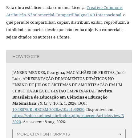
Esta obra está licenciada com uma Licença
Creative Commons
Atribuição-NãoComercial-CompartilhaIgual 4.0 Internacional
, o
que permite compartilhar, copiar, distribuir, exibir, reproduzir, a
totalidade ou partes desde que não tenha objetivo comercial e
sejam citados os autores e a fonte.
HOW TO CITE
JANSEN MENDES, Georgina; MAGALHÃES DE FREITAS, José
Luiz. APRESENTAÇÃO DE MOMENTOS DIDÁTICOS NO
ENSINO DE JUROS E SISTEMAS DE AMORTIZAÇÃO EM UM
CURSO DA ÁREA DE GESTÃO EMPRESARIAL.
Revista
Brasileira de Educação em Ciências e Educação
Matemática
,
[S. l.]
, v. 10, n. 1, 2026. DOI:
10.48075/ReBECEM.2026.v.10.n.1.33920
. Disponível em:
https://saber.unioeste.br/index.php/rebecem/article/view/3
3920
. Acesso em: 8 aug. 2026.
MORE CITATION FORMATS