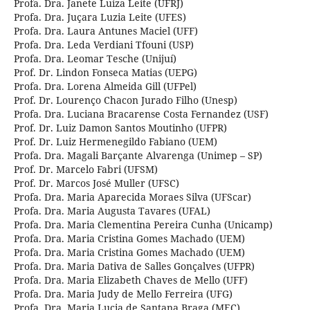
Profa. Dra. Janete Luiza Leite (UFRJ)
Profa. Dra. Juçara Luzia Leite (UFES)
Profa. Dra. Laura Antunes Maciel (UFF)
Profa. Dra. Leda Verdiani Tfouni (USP)
Profa. Dra. Leomar Tesche (Unijuí)
Prof. Dr. Lindon Fonseca Matias (UEPG)
Profa. Dra. Lorena Almeida Gill (UFPel)
Prof. Dr. Lourenço Chacon Jurado Filho (Unesp)
Profa. Dra. Luciana Bracarense Costa Fernandez (USF)
Prof. Dr. Luiz Damon Santos Moutinho (UFPR)
Prof. Dr. Luiz Hermenegildo Fabiano (UEM)
Profa. Dra. Magali Barçante Alvarenga (Unimep – SP)
Prof. Dr. Marcelo Fabri (UFSM)
Prof. Dr. Marcos José Muller (UFSC)
Profa. Dra. Maria Aparecida Moraes Silva (UFScar)
Profa. Dra. Maria Augusta Tavares (UFAL)
Profa. Dra. Maria Clementina Pereira Cunha (Unicamp)
Profa. Dra. Maria Cristina Gomes Machado (UEM)
Profa. Dra. Maria Cristina Gomes Machado (UEM)
Profa. Dra. Maria Dativa de Salles Gonçalves (UFPR)
Profa. Dra. Maria Elizabeth Chaves de Mello (UFF)
Profa. Dra. Maria Judy de Mello Ferreira (UFG)
Profa. Dra. Maria Lucia de Santana Braga (MEC)