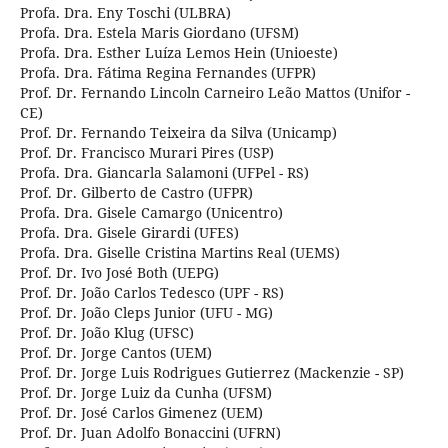
Profa. Dra. Eny Toschi (ULBRA)
Profa. Dra. Estela Maris Giordano (UFSM)
Profa. Dra. Esther Luíza Lemos Hein (Unioeste)
Profa. Dra. Fátima Regina Fernandes (UFPR)
Prof. Dr. Fernando Lincoln Carneiro Leão Mattos (Unifor -
CE)
Prof. Dr. Fernando Teixeira da Silva (Unicamp)
Prof. Dr. Francisco Murari Pires (USP)
Profa. Dra. Giancarla Salamoni (UFPel - RS)
Prof. Dr. Gilberto de Castro (UFPR)
Profa. Dra. Gisele Camargo (Unicentro)
Profa. Dra. Gisele Girardi (UFES)
Profa. Dra. Giselle Cristina Martins Real (UEMS)
Prof. Dr. Ivo José Both (UEPG)
Prof. Dr. João Carlos Tedesco (UPF - RS)
Prof. Dr. João Cleps Junior (UFU - MG)
Prof. Dr. João Klug (UFSC)
Prof. Dr. Jorge Cantos (UEM)
Prof. Dr. Jorge Luis Rodrigues Gutierrez (Mackenzie - SP)
Prof. Dr. Jorge Luiz da Cunha (UFSM)
Prof. Dr. José Carlos Gimenez (UEM)
Prof. Dr. Juan Adolfo Bonaccini (UFRN)