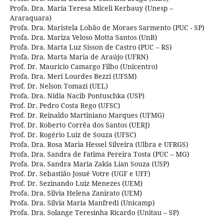
Profa. Dra. Maria Teresa Miceli Kerbauy (Unesp –
Araraquara)
Profa. Dra. Maristela Lobão de Moraes Sarmento (PUC - SP)
Profa. Dra. Mariza Veloso Motta Santos (UnB)
Profa. Dra. Marta Luz Sisson de Castro (PUC – RS)
Profa. Dra. Marta Maria de Araújo (UFRN)
Prof. Dr. Mauricio Camargo Filho (Unicentro)
Profa. Dra. Meri Lourdes Bezzi (UFSM)
Prof. Dr. Nelson Tomazi (UEL)
Profa. Dra. Nídia Nacib Pontuschka (USP)
Prof. Dr. Pedro Costa Rego (UFSC)
Prof. Dr. Reinaldo Martiniano Marques (UFMG)
Prof. Dr. Roberto Corrêa dos Santos (UERJ)
Prof. Dr. Rogério Luiz de Souza (UFSC)
Profa. Dra. Rosa Maria Hessel Silveira (Ulbra e UFRGS)
Profa. Dra. Sandra de Fatima Pereira Tosta (PUC – MG)
Profa. Dra. Sandra Maria Zakia Lian Souza (USP)
Prof. Dr. Sebastião Josué Votre (UGF e UFF)
Prof. Dr. Sezinando Luiz Menezes (UEM)
Profa. Dra. Silvia Helena Zanirato (UEM)
Profa. Dra. Silvia Maria Manfredi (Unicamp)
Profa. Dra. Solange Teresinha Ricardo (Unitau – SP)