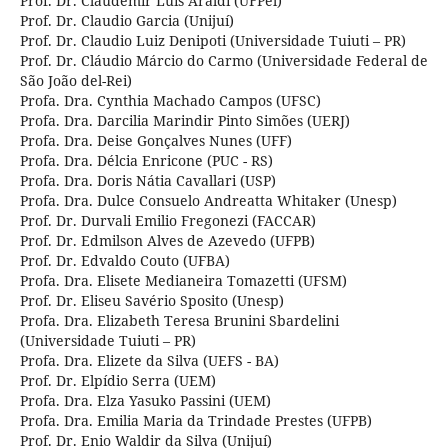
Prof. Dr. Claudemir Luis Araldi (UFPel)
Prof. Dr. Claudio Garcia (Unijuí)
Prof. Dr. Claudio Luiz Denipoti (Universidade Tuiuti – PR)
Prof. Dr. Cláudio Márcio do Carmo (Universidade Federal de
São João del-Rei)
Profa. Dra. Cynthia Machado Campos (UFSC)
Profa. Dra. Darcilia Marindir Pinto Simões (UERJ)
Profa. Dra. Deise Gonçalves Nunes (UFF)
Profa. Dra. Délcia Enricone (PUC - RS)
Profa. Dra. Doris Nátia Cavallari (USP)
Profa. Dra. Dulce Consuelo Andreatta Whitaker (Unesp)
Prof. Dr. Durvali Emilio Fregonezi (FACCAR)
Prof. Dr. Edmilson Alves de Azevedo (UFPB)
Prof. Dr. Edvaldo Couto (UFBA)
Profa. Dra. Elisete Medianeira Tomazetti (UFSM)
Prof. Dr. Eliseu Savério Sposito (Unesp)
Profa. Dra. Elizabeth Teresa Brunini Sbardelini
(Universidade Tuiuti – PR)
Profa. Dra. Elizete da Silva (UEFS - BA)
Prof. Dr. Elpídio Serra (UEM)
Profa. Dra. Elza Yasuko Passini (UEM)
Profa. Dra. Emilia Maria da Trindade Prestes (UFPB)
Prof. Dr. Enio Waldir da Silva (Unijuí)