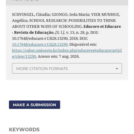
SCHVINGEL, Cláudia; GIONGO, Ieda Maria; VIER MUNHOZ,
Angélica. SCHOOL RESEARCH: POSSIBILITIES TO THINK
ABOUT OTHER WAYS OF SCHOOLING.
Educere et Educare
- Revista de Educação
,
[S. l.]
, v. 13, n. 28, p. DOI:
10.17648/educare.v13i28.13290, 2018. DOI:
10.17648/educare.v13i28.13290
. Disponível em:
https://saber.unioeste.br/index.php/educereeteducare/articl
e/view/13290
. Acesso em: 7 aug. 2026.
MORE CITATION FORMATS
MAKE A SUBMISSION
KEYWORDS