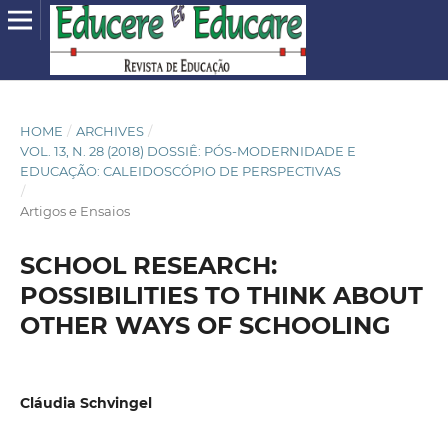
HOME
/
ARCHIVES
/
VOL. 13, N. 28 (2018) DOSSIÊ: PÓS-MODERNIDADE E
EDUCAÇÃO: CALEIDOSCÓPIO DE PERSPECTIVAS
/
Artigos e Ensaios
SCHOOL RESEARCH:
POSSIBILITIES TO THINK ABOUT
OTHER WAYS OF SCHOOLING
Cláudia Schvingel