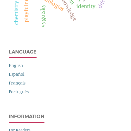
chemistry teaching
playfulness
dtics
identity.
vygotsky
LANGUAGE
English
Español
Français
Português
INFORMATION
For Readers