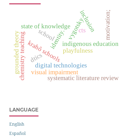
inclusion
motivation;
vygotsky
state of knowledge
cts
school
identity.
grounded theory
chemistry teaching
krahô schools
indigenous education
playfulness
dtics
digital technologies
visual impairment
systematic literature review
LANGUAGE
English
Español