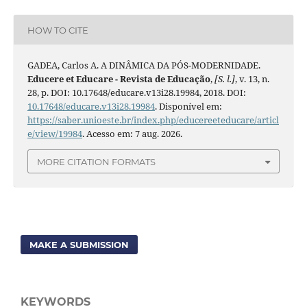
HOW TO CITE
GADEA, Carlos A. A DINÂMICA DA PÓS-MODERNIDADE.
Educere et Educare - Revista de Educação
,
[S. l.]
, v. 13, n.
28, p. DOI: 10.17648/educare.v13i28.19984, 2018. DOI:
10.17648/educare.v13i28.19984
. Disponível em:
https://saber.unioeste.br/index.php/educereeteducare/articl
e/view/19984
. Acesso em: 7 aug. 2026.
MORE CITATION FORMATS
MAKE A SUBMISSION
KEYWORDS