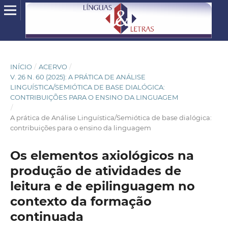
INÍCIO
/
ACERVO
/
V. 26 N. 60 (2025): A PRÁTICA DE ANÁLISE
LINGUÍSTICA/SEMIÓTICA DE BASE DIALÓGICA:
CONTRIBUIÇÕES PARA O ENSINO DA LINGUAGEM
/
A prática de Análise Linguística/Semiótica de base dialógica:
contribuições para o ensino da linguagem
Os elementos axiológicos na
produção de atividades de
leitura e de epilinguagem no
contexto da formação
continuada