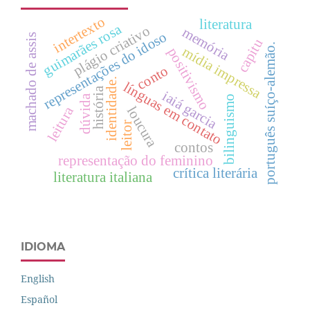
intertexto
literatura
guimarães rosa
plágio criativo
memória
representações do idoso
machado de assis
capitu
português suíço-alemão.
mídia impressa
positivismo
conto
identidade.
línguas em contato
história
iaiá garcia
dúvida
bilinguismo
leitura
loucura
leitor
contos
representação do feminino
crítica literária
literatura italiana
IDIOMA
English
Español