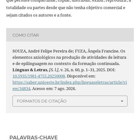
que permite compartilhar, copiar, distribuir, exibir, reproduzir, a
totalidade ou partes desde que não tenha objetivo comercial e
sejam citados os autores e a fonte.
COMO CITAR
SOUZA, André Felipe Pereira de; FUZA, Ângela Francine. Os
elementos axiológicos na produção de atividades de leitura
e de epilinguagem no contexto da formação continuada.
Línguas & Letras
,
[S. l.]
, v. 26, n. 60, p. 1–31, 2025. DOI:
10.5935/1981-4755.20250008
. Disponível em:
https://saber.unioeste.br/index.php/linguaseletras/article/vi
ew/34834
. Acesso em: 7 ago. 2026.
FORMATOS DE CITAÇÃO
PALAVRAS-CHAVE