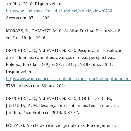
set./dez. 2018. Disponível em:
https://periodicos.utfpr.edu.br/rbect/article/view/6763
.
Acesso em: 07 set. 2024.
MORAES, R.; GALIAZZI, M. C. Análise Textual Discursiva. 3.
ed. Ijuí: Unijuí, 2016.
ONUCHIC, L. R.; ALLEVATO, N. S. G. Pesquisa em Resolução
de Problemas: caminhos, avanços e novas perspectivas.
Bolema, Rio Claro (SP), v. 25, n. 41, p. 73-98, dez. 2011.
Disponível em:
https://www.periodicos.rc.biblioteca.unesp.br/index.php/bolema
5739 . Acesso em: 30 nov. 2024.
ONUCHIC, L. R.; ALLEVATO, N. S. G.; NOGUTI, F. C. H.;
JUSTULIN, A. M. Resolução de Problemas: teoria e prática.
Jundiaí, Paco Editorial: 2014. P. 37-57.
PÓLYA, G. A arte de resolver problemas. Rio de Janeiro: