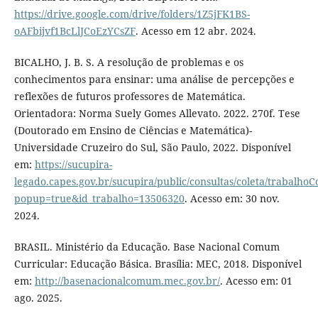
https://drive.google.com/drive/folders/1Z5jFK1BS-
oAFbijvf1BcLlJCoEzYCsZF
. Acesso em 12 abr. 2024.
BICALHO, J. B. S. A resolução de problemas e os
conhecimentos para ensinar: uma análise de percepções e
reflexões de futuros professores de Matemática.
Orientadora: Norma Suely Gomes Allevato. 2022. 270f. Tese
(Doutorado em Ensino de Ciências e Matemática)-
Universidade Cruzeiro do Sul, São Paulo, 2022. Disponível
em:
https://sucupira-
legado.capes.gov.br/sucupira/public/consultas/coleta/trabalho
popup=true&id_trabalho=13506320
. Acesso em: 30 nov.
2024.
BRASIL. Ministério da Educação. Base Nacional Comum
Curricular: Educação Básica. Brasília: MEC, 2018. Disponível
em:
http://basenacionalcomum.mec.gov.br/
. Acesso em: 01
ago. 2025.