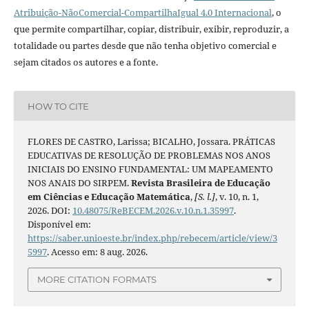
Atribuição-NãoComercial-CompartilhaIgual 4.0 Internacional
, o
que permite compartilhar, copiar, distribuir, exibir, reproduzir, a
totalidade ou partes desde que não tenha objetivo comercial e
sejam citados os autores e a fonte.
HOW TO CITE
FLORES DE CASTRO, Larissa; BICALHO, Jossara. PRÁTICAS
EDUCATIVAS DE RESOLUÇÃO DE PROBLEMAS NOS ANOS
INICIAIS DO ENSINO FUNDAMENTAL: UM MAPEAMENTO
NOS ANAIS DO SIRPEM.
Revista Brasileira de Educação
em Ciências e Educação Matemática
,
[S. l.]
, v. 10, n. 1,
2026. DOI:
10.48075/ReBECEM.2026.v.10.n.1.35997
.
Disponível em:
https://saber.unioeste.br/index.php/rebecem/article/view/3
5997
. Acesso em: 8 aug. 2026.
MORE CITATION FORMATS