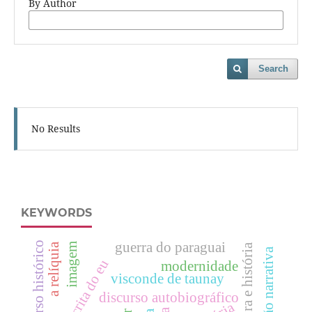
By Author
Search
No Results
KEYWORDS
guerra do paraguai
discurso histórico
a relíquia
imagem
literatura e história
escrita do eu
modernidade
visconde de taunay
discurso autobiográfico