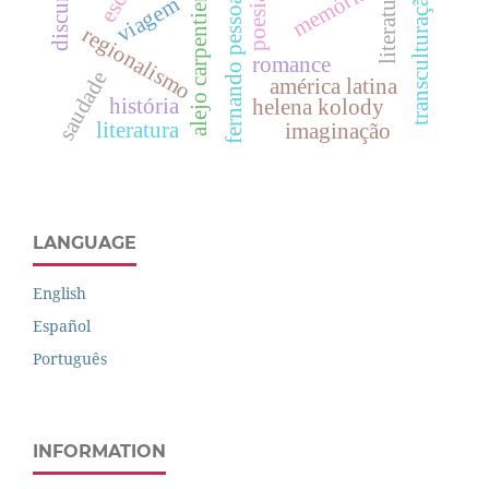
transculturação narrativa
memória
poesia
viagem
fernando pessoa
alejo carpentier
regionalismo
romance
saudade
américa latina
história
helena kolody
literatura
imaginação
LANGUAGE
English
Español
Português
INFORMATION