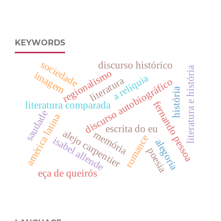
KEYWORDS
sociedade
discurso histórico
literatura e história
regionalismo
imagem
a relíquia
literatura
discurso autobiográfico
história
fernando pessoa
literatura comparada
saudade
américa latina
escrita do eu
alejo carpentier
memória
romance
isabel allende
alegoria
poesia
eça de queirós