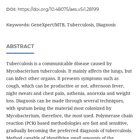
DOI:
https://doi.org/10.48075/aes.v5i1.28199
GeneXpert/MTB, Tuberculosis, Diagnosis
Keywords:
ABSTRACT
Tuberculosis is a communicable disease caused by
Mycobacterium tuberculosis. It mainly affects the lungs, but
can infect other organs. It presents symptoms such as
cough, which can be productive or not, afternoon fever,
night sweats and chest pain, asthenia, anorexia and weight
loss. Diagnosis can be made through several techniques,
with sputum being the material most colonized by
Mycobacterium, therefore, the most used. Polymerase chain
reaction (PCR) based methodologies are fast and sensitive,
gradually becoming the preferred diagnosis of tuberculosis.
Method capable of identifying small amounts of the