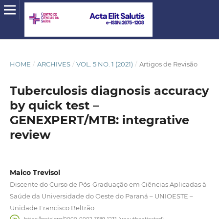
HOME
/
ARCHIVES
/
VOL. 5 NO. 1 (2021)
/
Artigos de Revisão
Tuberculosis diagnosis accuracy
by quick test –
GENEXPERT/MTB: integrative
review
Maico Trevisol
Discente do Curso de Pós-Graduação em Ciências Aplicadas à
Saúde da Universidade do Oeste do Paraná – UNIOESTE –
Unidade Francisco Beltrão