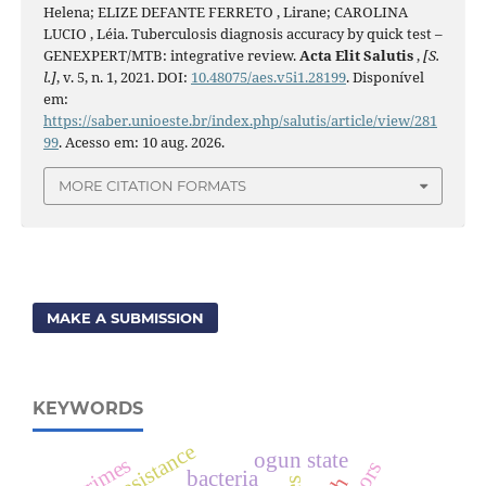
Helena; ELIZE DEFANTE FERRETO , Lirane; CAROLINA
LUCIO , Léia. Tuberculosis diagnosis accuracy by quick test –
GENEXPERT/MTB: integrative review.
Acta Elit Salutis
,
[S.
l.]
, v. 5, n. 1, 2021. DOI:
10.48075/aes.v5i1.28199
. Disponível
em:
https://saber.unioeste.br/index.php/salutis/article/view/281
99
. Acesso em: 10 aug. 2026.
MORE CITATION FORMATS
MAKE A SUBMISSION
KEYWORDS
drug resistance
ogun state
crimes
bacteria