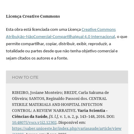
Licença Creative Commons
Esta obra está licenciada com uma Licença
Creative Commons
Atribuição-NãoComercial-CompartilhaIgual 4.0 Internacional
, o que
permite compartilhar, copiar, distribuir, exibir, reproduzir, a
totalidade ou partes desde que não tenha objetivo comercial e
sejam citados os autores e a fonte.
HOW TO CITE
RIBEIRO, Josiane Monteiro; BREDT, Carla Sakuma de
Oliveira; SANTOS, Reginaldo Passoni dos. CENTRAL
STERILE MATERIALS AND HOSPITAL INFECTION
CONTROL: A REVIEW NARRATIVE.
Varia Scientia -
Ciências da Saúde
,
[S. l.]
, v. 1, n. 2, p. 143–148, 2016. DOI:
10.48075/vscs.v1i2.12302
. Disponível em:
https://saber.unioeste.br/index.php/variasaude/article/view