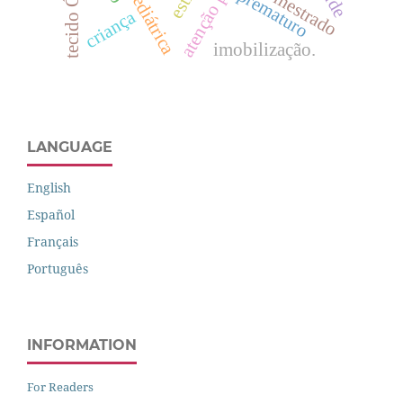
tecido Ósseo
prematuro
mestrado
criança
imobilização.
LANGUAGE
English
Español
Français
Português
INFORMATION
For Readers