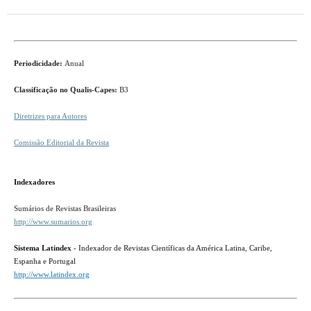
Periodicidade:
Anual
Classificação no Qualis-Capes:
B3
Diretrizes para Autores
Comissão Editorial da Revista
Indexadores
Sumários de Revistas Brasileiras
http://www.sumarios.org
Sistema Latindex
- Indexador de Revistas Científicas da América Latina, Caribe,
Espanha e Portugal
http://www.latindex.org