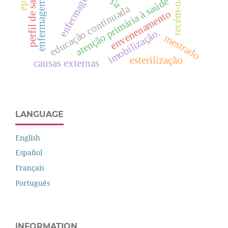
enfermagem pediátrica.
recém-nascido
perfil de saúde
atenção primária à saúde
educação continuada
envenenamento
imobilização.
mestrado
esterilização
causas externas
LANGUAGE
English
Español
Français
Português
INFORMATION