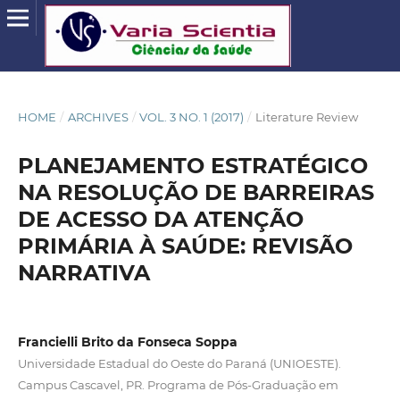
HOME
/
ARCHIVES
/
VOL. 3 NO. 1 (2017)
/
Literature Review
PLANEJAMENTO ESTRATÉGICO
NA RESOLUÇÃO DE BARREIRAS
DE ACESSO DA ATENÇÃO
PRIMÁRIA À SAÚDE: REVISÃO
NARRATIVA
Francielli Brito da Fonseca Soppa
Universidade Estadual do Oeste do Paraná (UNIOESTE).
Campus Cascavel, PR. Programa de Pós-Graduação em