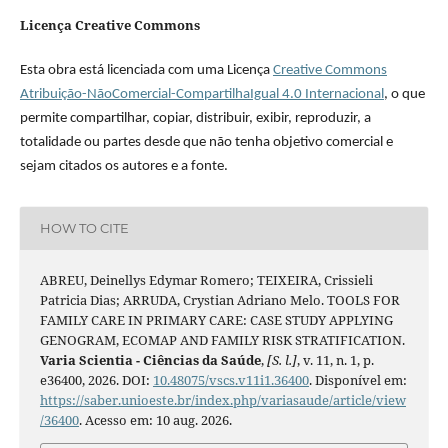
Licença Creative Commons
Esta obra está licenciada com uma Licença
Creative Commons
Atribuição-NãoComercial-CompartilhaIgual 4.0 Internacional
, o que
permite compartilhar, copiar, distribuir, exibir, reproduzir, a
totalidade ou partes desde que não tenha objetivo comercial e
sejam citados os autores e a fonte.
HOW TO CITE
ABREU, Deinellys Edymar Romero; TEIXEIRA, Crissieli
Patricia Dias; ARRUDA, Crystian Adriano Melo. TOOLS FOR
FAMILY CARE IN PRIMARY CARE: CASE STUDY APPLYING
GENOGRAM, ECOMAP AND FAMILY RISK STRATIFICATION.
Varia Scientia - Ciências da Saúde
,
[S. l.]
, v. 11, n. 1, p.
e36400, 2026. DOI:
10.48075/vscs.v11i1.36400
. Disponível em:
https://saber.unioeste.br/index.php/variasaude/article/view
/36400
. Acesso em: 10 aug. 2026.