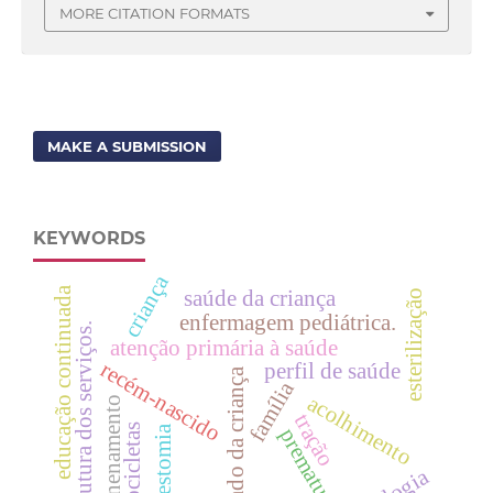
MORE CITATION FORMATS
MAKE A SUBMISSION
KEYWORDS
criança
educação continuada
saúde da criança
esterilização
enfermagem pediátrica.
estrutura dos serviços.
atenção primária à saúde
recém-nascido
perfil de saúde
cuidado da criança
família
acolhimento
envenenamento
tração
motocicletas
estomia
prematuro