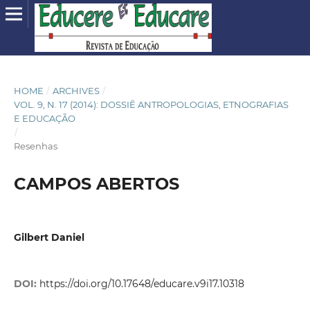
HOME
/
ARCHIVES
/
VOL. 9, N. 17 (2014): DOSSIÊ ANTROPOLOGIAS, ETNOGRAFIAS
E EDUCAÇÃO
/
Resenhas
CAMPOS ABERTOS
Gilbert Daniel
DOI:
https://doi.org/10.17648/educare.v9i17.10318