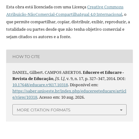
Esta obra está licenciada com uma Licença
Creative Commons
Atribuição-NãoComercial-CompartilhaIgual 4.0 Internacional
, o
que permite compartilhar, copiar, distribuir, exibir, reproduzir, a
totalidade ou partes desde que não tenha objetivo comercial e
sejam citados os autores e a fonte.
HOW TO CITE
DANIEL, Gilbert. CAMPOS ABERTOS.
Educere et Educare -
Revista de Educação
,
[S. l.]
, v. 9, n. 17, p. 327–347, 2014. DOI:
10.17648/educare.v9i17.10318
. Disponível em:
https://saber.unioeste.br/index.php/educereeteducare/articl
e/view/10318
. Acesso em: 10 aug. 2026.
MORE CITATION FORMATS