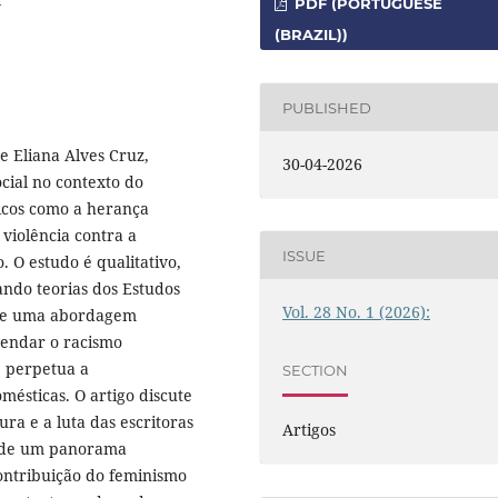
PDF (PORTUGUESE
(BRAZIL))
PUBLISHED
e Eliana Alves Cruz,
30-04-2026
cial no contexto do
ticos como a herança
 violência contra a
ISSUE
 O estudo é qualitativo,
ando teorias dos Estudos
Vol. 28 No. 1 (2026):
u-se uma abordagem
svendar o racismo
e perpetua a
SECTION
ésticas. O artigo discute
ura e a luta das escritoras
Artigos
o de um panorama
contribuição do feminismo