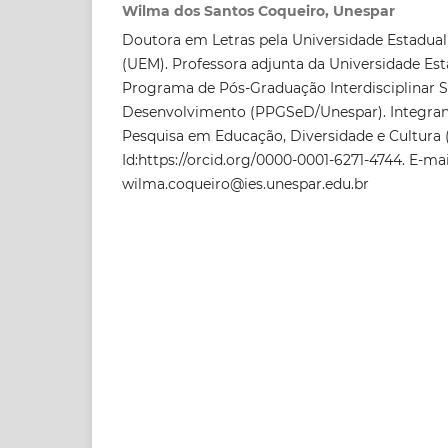
Wilma dos Santos Coqueiro, Unespar
Doutora em Letras pela Universidade Estadual
(UEM). Professora adjunta da Universidade Est
Programa de Pós-Graduação Interdisciplinar 
Desenvolvimento (PPGSeD/Unespar). Integran
Pesquisa em Educação, Diversidade e Cultura 
Id:https://orcid.org/0000-0001-6271-4744. E-mai
wilma.coqueiro@ies.unespar.edu.br