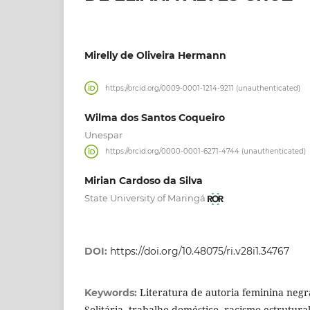
Mirelly de Oliveira Hermann
https://orcid.org/0009-0001-1214-9211 (unauthenticated)
Wilma dos Santos Coqueiro
Unespar
https://orcid.org/0000-0001-6271-4744 (unauthenticated)
Mirian Cardoso da Silva
State University of Maringá
DOI:
https://doi.org/10.48075/ri.v28i1.34767
Literatura de autoria feminina negra
Keywords:
Solitária, trabalho doméstico, racismo estrutura