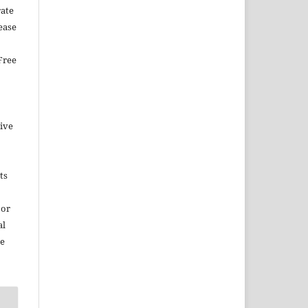
rate
ease
Free
tive
ts
 or
al
ce