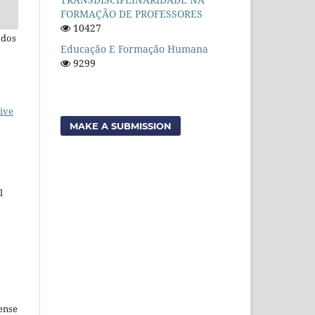
FORMAÇÃO DE PROFESSORES
10427
ados
Educação E Formação Humana
9299
ive
MAKE A SUBMISSION
l
ense