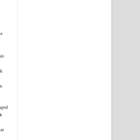
k
d
me
his
ok
in
aged
rk
 at