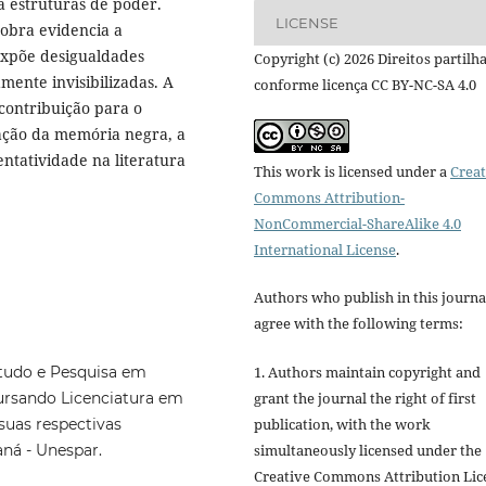
a estruturas de poder.
LICENSE
 obra evidencia a
expõe desigualdades
Copyright (c) 2026 Direitos partilh
amente invisibilizadas. A
conforme licença CC BY-NC-SA 4.0
 contribuição para o
ação da memória negra, a
ntatividade na literatura
This work is licensed under a
Creat
Commons Attribution-
NonCommercial-ShareAlike 4.0
International License
.
Authors who publish in this journa
agree with the following terms:
1. Authors maintain copyright and
Estudo e Pesquisa em
grant the journal the right of first
ursando Licenciatura em
publication, with the work
suas respectivas
simultaneously licensed under the
aná - Unespar.
Creative Commons Attribution Lic