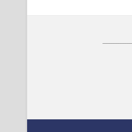
________________