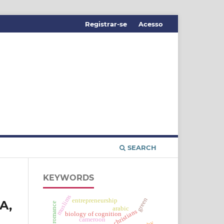
Registrar-se
Acesso
SEARCH
KEYWORDS
muslims
green
entrepreneurship
A,
romance
arabic
christians
biology of cognition
cameroon