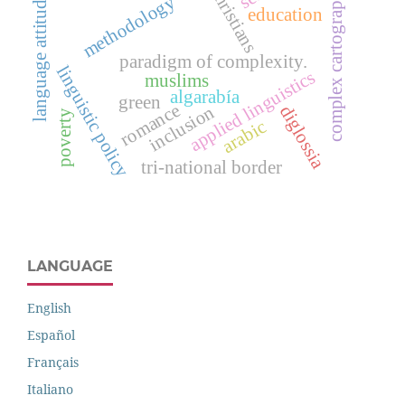
language attitudes.
complex cartography
christians
methodology
education
paradigm of complexity.
linguistic policy
applied linguistics
muslims
algarabía
green
romance
inclusion
diglossia
poverty
arabic
tri-national border
LANGUAGE
English
Español
Français
Italiano