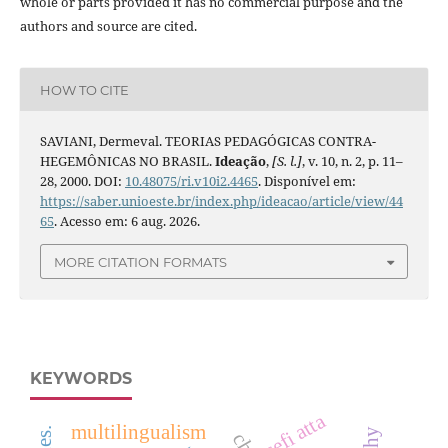
whole or parts provided it has no commercial purpose and the
authors and source are cited.
HOW TO CITE
SAVIANI, Dermeval. TEORIAS PEDAGÓGICAS CONTRA-
HEGEMÔNICAS NO BRASIL.
Ideação
,
[S. l.]
, v. 10, n. 2, p. 11–
28, 2000. DOI:
10.48075/ri.v10i2.4465
. Disponível em:
https://saber.unioeste.br/index.php/ideacao/article/view/44
65
. Acesso em: 6 aug. 2026.
MORE CITATION FORMATS
KEYWORDS
sefi atta
multilingualism