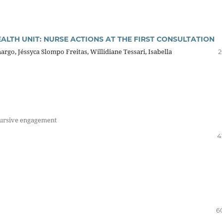
ALTH UNIT: NURSE ACTIONS AT THE FIRST CONSULTATION
rgo, Jéssyca Slompo Freitas, Willidiane Tessari, Isabella
2
iscursive engagement
4
6