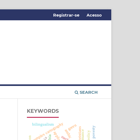
Registrar-se
Acesso
SEARCH
KEYWORDS
complex cartography
bilingualism
green
poverty
christians
arabic
romance