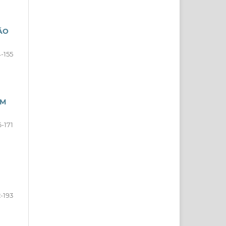
ÃO
4-155
EM
6-171
2-193