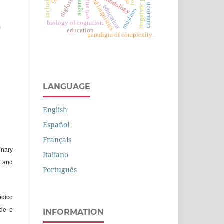
linguistic policy
applied linguistics
algarabía
methodology
inclusion
diglossia
sefi atta
cameroon
education
muslims
biology of cognition
education
paradigm of complexity.
LANGUAGE
English
Español
Français
inary
Italiano
h and
Português
ódico
úde e
INFORMATION