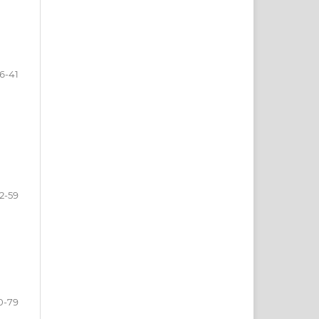
6-41
2-59
0-79