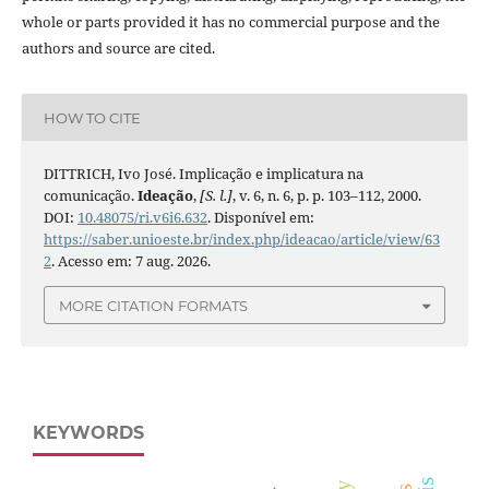
whole or parts provided it has no commercial purpose and the
authors and source are cited.
HOW TO CITE
DITTRICH, Ivo José. Implicação e implicatura na
comunicação.
Ideação
,
[S. l.]
, v. 6, n. 6, p. p. 103–112, 2000.
DOI:
10.48075/ri.v6i6.632
. Disponível em:
https://saber.unioeste.br/index.php/ideacao/article/view/63
2
. Acesso em: 7 aug. 2026.
MORE CITATION FORMATS
KEYWORDS