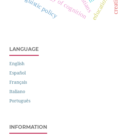
biology of cognition
christians
linguistic policy
education
LANGUAGE
English
Español
Français
Italiano
Português
INFORMATION