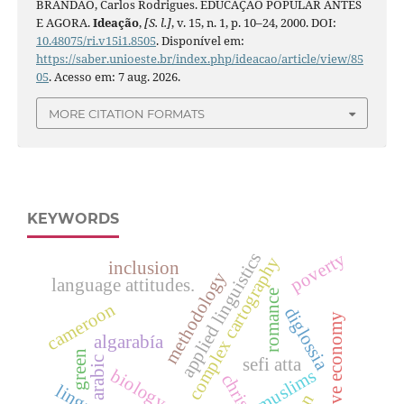
BRANDÃO, Carlos Rodrigues. EDUCAÇÃO POPULAR ANTES
E AGORA.
Ideação
,
[S. l.]
, v. 15, n. 1, p. 10–24, 2000. DOI:
10.48075/ri.v15i1.8505
. Disponível em:
https://saber.unioeste.br/index.php/ideacao/article/view/85
05
. Acesso em: 7 aug. 2026.
MORE CITATION FORMATS
KEYWORDS
poverty
applied linguistics
complex cartography
inclusion
methodology
language attitudes.
romance
cameroon
diglossia
creative economy
algarabía
green
sefi atta
arabic
muslims