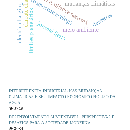
climate changes
climate resilience network
cosmocene ecology
mudanças climáticas
electric charging.
limites planetários
desastres
journal ijerrs
meio ambiente
INTERFERÊNCIA INDUSTRIAL NAS MUDANÇAS
CLIMÁTICAS E SEU IMPACTO ECONÔMICO NO USO DA
ÁGUA
3749
DESENVOLVIMENTO SUSTENTÁVEL: PERSPECTIVAS E
DESAFIOS PARA A SOCIEDADE MODERNA
3084