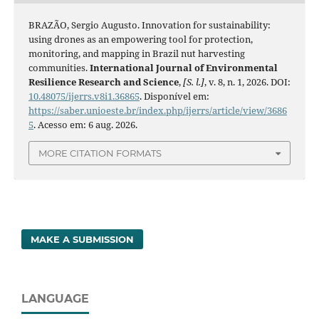
BRAZÃO, Sergio Augusto. Innovation for sustainability:
using drones as an empowering tool for protection,
monitoring, and mapping in Brazil nut harvesting
communities.
International Journal of Environmental
Resilience Research and Science
,
[S. l.]
, v. 8, n. 1, 2026. DOI:
10.48075/ijerrs.v8i1.36865
. Disponível em:
https://saber.unioeste.br/index.php/ijerrs/article/view/3686
5
. Acesso em: 6 aug. 2026.
MORE CITATION FORMATS
MAKE A SUBMISSION
LANGUAGE