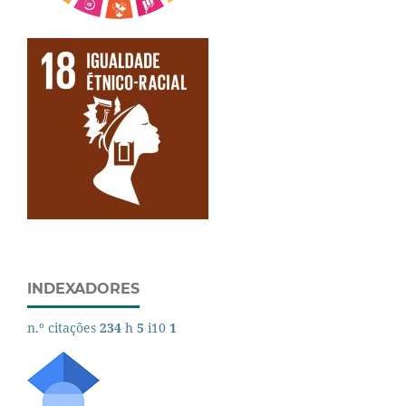
INDEXADORES
n.º citações
234
h
5
i10
1