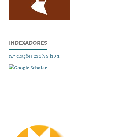
INDEXADORES
n.º citações
234
h
5
i10
1