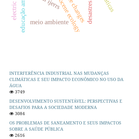
educação ambiental
climate changes
cosmocene ecology
desastres
meio ambiente
INTERFERÊNCIA INDUSTRIAL NAS MUDANÇAS
CLIMÁTICAS E SEU IMPACTO ECONÔMICO NO USO DA
ÁGUA
3749
DESENVOLVIMENTO SUSTENTÁVEL: PERSPECTIVAS E
DESAFIOS PARA A SOCIEDADE MODERNA
3084
OS PROBLEMAS DE SANEAMENTO E SEUS IMPACTOS
SOBRE A SAÚDE PÚBLICA
2616