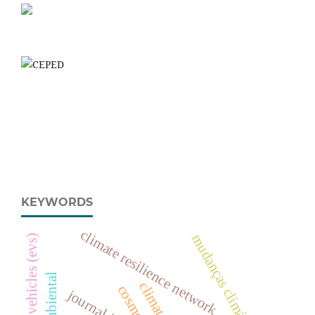
KEYWORDS
climate resilience network
mudanças climáticas
electric vehicles (evs)
journal ijerrs