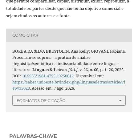
que permite compartilhar, copiar, distribuir, exibir, reproduzir, a
totalidade ou partes desde que não tenha objetivo comercial e
sejam citados os autores e a fonte.
COMO CITAR
BORBA DA SILVA BRUSTOLIN, Ana Kelly; GIOVANI, Fabiana.
Procuram-se sopros: : a prática de análise
linguística/semiótica na indissociabilidade entre língua e
literatura.
Línguas & Letras
,
[S. l.]
, v. 26, n. 60, p. 1–26, 2025.
DOI:
10.5935/1981-4755.20250012
. Disponível em:
https://saber.unioeste.br/index.php/linguaseletras/article/vi
ew/35023
. Acesso em: 7 ago. 2026.
FORMATOS DE CITAÇÃO
PALAVRAS-CHAVE