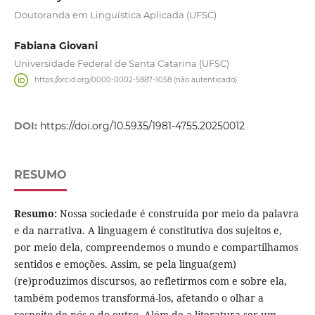
Doutoranda em Linguística Aplicada (UFSC)
Fabiana Giovani
Universidade Federal de Santa Catarina (UFSC)
https://orcid.org/0000-0002-5887-1058 (não autenticado)
DOI:
https://doi.org/10.5935/1981-4755.20250012
RESUMO
Resumo:
Nossa sociedade é construída por meio da palavra
e da narrativa. A linguagem é constitutiva dos sujeitos e,
por meio dela, compreendemos o mundo e compartilhamos
sentidos e emoções. Assim, se pela lingua(gem)
(re)produzimos discursos, ao refletirmos com e sobre ela,
também podemos transformá-los, afetando o olhar a
respeito de nós e do outro. Além de a literatura ser um