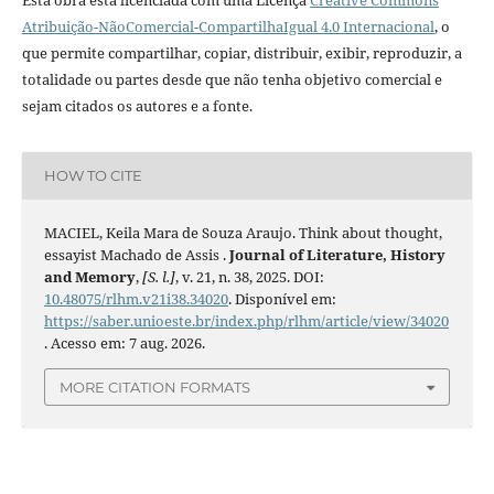
Atribuição-NãoComercial-CompartilhaIgual 4.0 Internacional
, o
que permite compartilhar, copiar, distribuir, exibir, reproduzir, a
totalidade ou partes desde que não tenha objetivo comercial e
sejam citados os autores e a fonte.
HOW TO CITE
MACIEL, Keila Mara de Souza Araujo. Think about thought,
essayist Machado de Assis .
Journal of Literature, History
and Memory
,
[S. l.]
, v. 21, n. 38, 2025. DOI:
10.48075/rlhm.v21i38.34020
. Disponível em:
https://saber.unioeste.br/index.php/rlhm/article/view/34020
. Acesso em: 7 aug. 2026.
MORE CITATION FORMATS