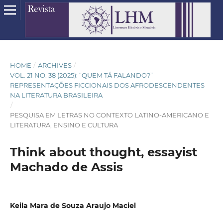
HOME
/
ARCHIVES
/
VOL. 21 NO. 38 (2025): “QUEM TÁ FALANDO?”
REPRESENTAÇÕES FICCIONAIS DOS AFRODESCENDENTES
NA LITERATURA BRASILEIRA
/
PESQUISA EM LETRAS NO CONTEXTO LATINO-AMERICANO E
LITERATURA, ENSINO E CULTURA
Think about thought, essayist
Machado de Assis
Keila Mara de Souza Araujo Maciel