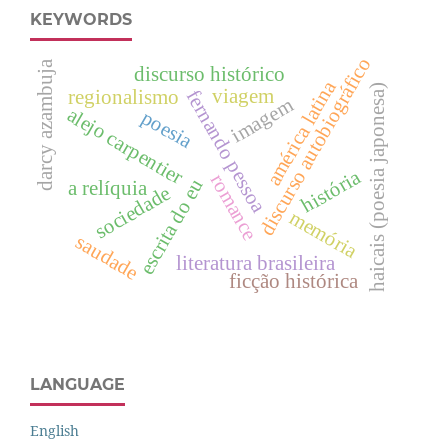
KEYWORDS
discurso autobiográfico
darcy azambuja
discurso histórico
américa latina
haicais (poesia japonesa)
viagem
regionalismo
fernando pessoa
imagem
alejo carpentier
poesia
história
romance
escrita do eu
a relíquia
sociedade
memória
saudade
literatura brasileira
ficção histórica
LANGUAGE
English