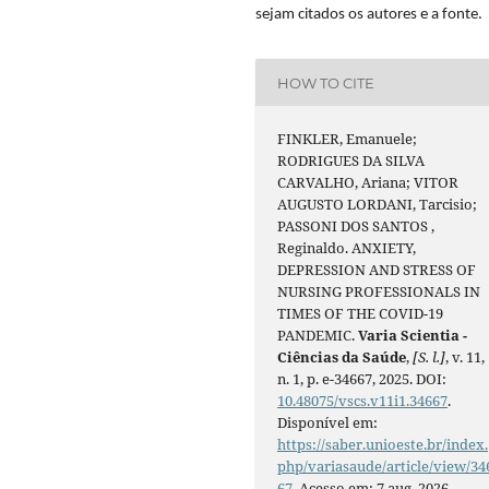
sejam citados os autores e a fonte.
HOW TO CITE
FINKLER, Emanuele;
RODRIGUES DA SILVA
CARVALHO, Ariana; VITOR
AUGUSTO LORDANI, Tarcisio;
PASSONI DOS SANTOS ,
Reginaldo. ANXIETY,
DEPRESSION AND STRESS OF
NURSING PROFESSIONALS IN
TIMES OF THE COVID-19
PANDEMIC.
Varia Scientia -
Ciências da Saúde
,
[S. l.]
, v. 11,
n. 1, p. e-34667, 2025. DOI:
10.48075/vscs.v11i1.34667
.
Disponível em:
https://saber.unioeste.br/index.
php/variasaude/article/view/34
67
. Acesso em: 7 aug. 2026.