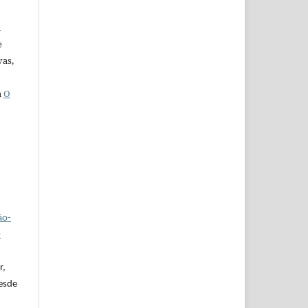
u
e
vas,
a
O
ão-
0
r,
desde