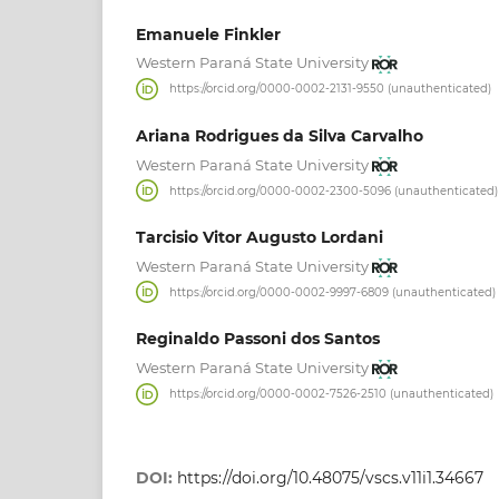
Emanuele Finkler
Western Paraná State University
https://orcid.org/0000-0002-2131-9550 (unauthenticated)
Ariana Rodrigues da Silva Carvalho
Western Paraná State University
https://orcid.org/0000-0002-2300-5096 (unauthenticated)
Tarcisio Vitor Augusto Lordani
Western Paraná State University
https://orcid.org/0000-0002-9997-6809 (unauthenticated)
Reginaldo Passoni dos Santos
Western Paraná State University
https://orcid.org/0000-0002-7526-2510 (unauthenticated)
DOI:
https://doi.org/10.48075/vscs.v11i1.34667