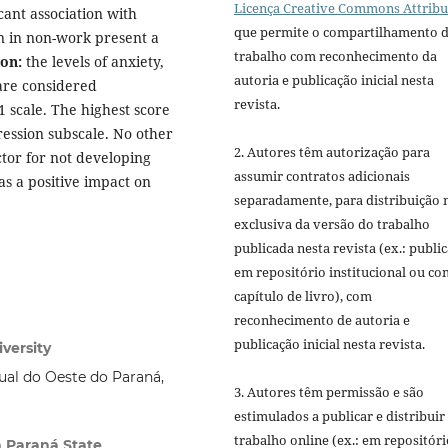
Licença Creative Commons Attribu
icant association with
que permite o compartilhamento 
ion in non-work present a
trabalho com reconhecimento da
on:
the levels of anxiety,
autoria e publicação inicial nesta
are considered
revista.
 scale. The highest score
ression subscale. No other
2. Autores têm autorização para
ctor for not developing
assumir contratos adicionais
as a positive impact on
separadamente, para distribuição 
exclusiva da versão do trabalho
publicada nesta revista (ex.: publi
em repositório institucional ou c
capítulo de livro), com
reconhecimento de autoria e
publicação inicial nesta revista.
versity
ual do Oeste do Paraná,
3. Autores têm permissão e são
estimulados a publicar e distribuir
trabalho online (ex.: em repositóri
n Paraná State