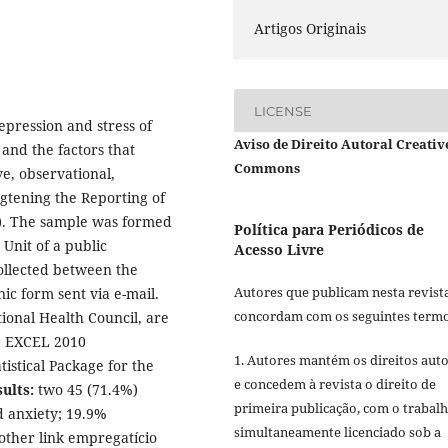
Artigos Originais
LICENSE
depression and stress of
Aviso de Direito Autoral Creativ
 and the factors that
Commons
ve, observational,
ngtening the Reporting of
). The sample was formed
Política para Periódicos de
Unit of a public
Acesso Livre
collected between the
Autores que publicam nesta revist
ic form sent via e-mail.
concordam com os seguintes termo
tional Health Council, are
® EXCEL 2010
1. Autores mantém os direitos auto
istical Package for the
e concedem à revista o direito de
ults:
two 45 (71.4%)
primeira publicação, com o trabal
d anxiety; 19.9%
simultaneamente licenciado sob a
nother link empregatício