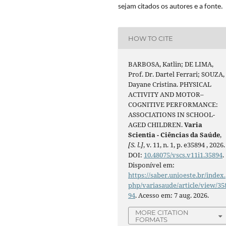
sejam citados os autores e a fonte.
HOW TO CITE
BARBOSA, Katlin; DE LIMA,
Prof. Dr. Dartel Ferrari; SOUZA,
Dayane Cristina. PHYSICAL
ACTIVITY AND MOTOR–
COGNITIVE PERFORMANCE:
ASSOCIATIONS IN SCHOOL-
AGED CHILDREN.
Varia
Scientia - Ciências da Saúde
,
[S. l.]
, v. 11, n. 1, p. e35894 , 2026.
DOI:
10.48075/vscs.v11i1.35894
.
Disponível em:
https://saber.unioeste.br/index.
php/variasaude/article/view/35
94
. Acesso em: 7 aug. 2026.
MORE CITATION
FORMATS