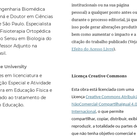
institucionais ou na sua página
Engenharia Biomédica
pessoal) a qualquer ponto antes o
aná e Doutor em Ciências
durante o processo editorial, já qu
 São Paulo. Especialista
isso pode gerar alterações produti
 Fisioterapia Ortopédica
bem como aumentar o impacto e a
to Sensu em Biologia do
citação do trabalho publicado (Vej
fessor Adjunto na
Efeito do Acesso Livre
).
il.
e University
s em licenciatura e
Licença Creative Commons
ão Especial e Atividade
Esta obra está licenciada com uma
ora em Educação Física e
Licença
Creative Commons Atribuiç
tado ao tratamento de
NãoComercial-CompartilhaIgual 4.
m Educação.
Internacional
, o que permite
compartilhar, copiar, distribuir, exibi
reproduzir, a totalidade ou partes 
que não tenha objetivo comercial e