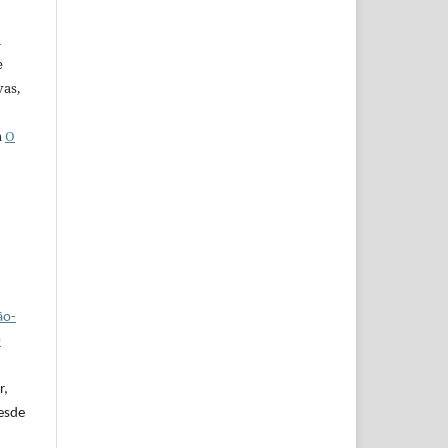
u
e
vas,
a
O
ão-
0
r,
desde