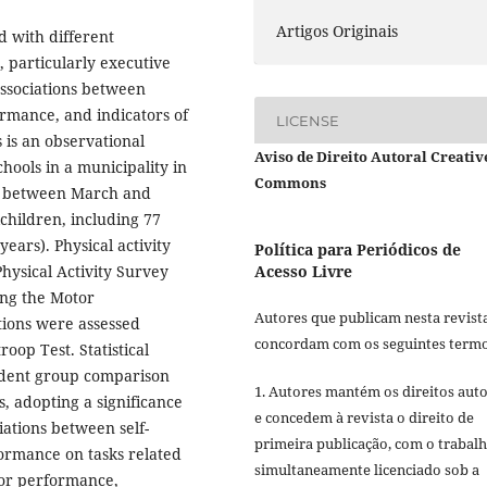
Artigos Originais
d with different
 particularly executive
associations between
ormance, and indicators of
LICENSE
 is an observational
Aviso de Direito Autoral Creativ
hools in a municipality in
Commons
out between March and
children, including 77
years). Physical activity
Política para Periódicos de
Acesso Livre
hysical Activity Survey
ng the Motor
Autores que publicam nesta revist
tions were assessed
concordam com os seguintes termo
oop Test. Statistical
endent group comparison
1. Autores mantém os direitos auto
s, adopting a significance
e concedem à revista o direito de
iations between self-
primeira publicação, com o trabal
formance on tasks related
simultaneamente licenciado sob a
tor performance,