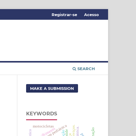
Registrar-se
Acesso
SEARCH
MAKE A SUBMISSION
KEYWORDS
enfermagem pediátrica
motocicletas
acolhimento
tração