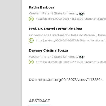
Katlin Barbosa
Western Paraná State University
https://orcid.org/0000-0003-4552-6500 (unauthenticated)
Prof. Dr. Dartel Ferrari de Lima
Universidade Estadual do Oeste do Paraná (Unioe
https://orcid.org/0000-0002-3633-9458 (unauthenticated)
Dayane Cristina Souza
Western Paraná State University
https://orcid.org/0000-0003-4552-6500 (unauthenticated)
DOI:
https://doi.org/10.48075/vscs.v11i1.35894
ABSTRACT