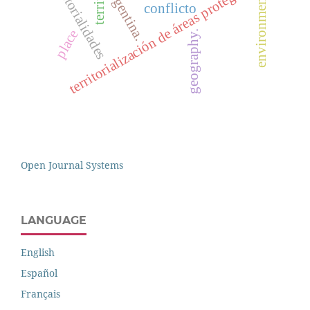
territorialidades
territory
territorialización de áreas protegidas
argentina.
environment
conflicto
place
geography.
Open Journal Systems
LANGUAGE
English
Español
Français