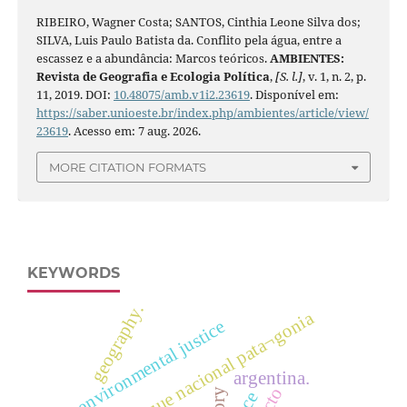
RIBEIRO, Wagner Costa; SANTOS, Cinthia Leone Silva dos;
SILVA, Luis Paulo Batista da. Conflito pela água, entre a
escassez e a abundância: Marcos teóricos.
AMBIENTES:
Revista de Geografia e Ecologia Política
,
[S. l.]
, v. 1, n. 2, p.
11, 2019. DOI:
10.48075/amb.v1i2.23619
. Disponível em:
https://saber.unioeste.br/index.php/ambientes/article/view/
23619
. Acesso em: 7 aug. 2026.
MORE CITATION FORMATS
KEYWORDS
geography.
parque nacional pata¬gonia
environmental justice
argentina.