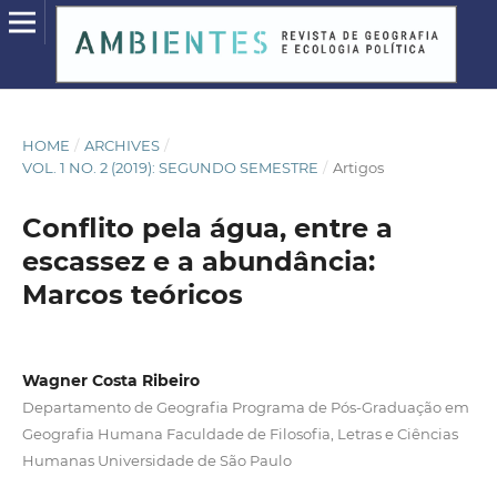
HOME
/
ARCHIVES
/
VOL. 1 NO. 2 (2019): SEGUNDO SEMESTRE
/
Artigos
Conflito pela água, entre a
escassez e a abundância:
Marcos teóricos
Wagner Costa Ribeiro
Departamento de Geografia Programa de Pós-Graduação em
Geografia Humana Faculdade de Filosofia, Letras e Ciências
Humanas Universidade de São Paulo