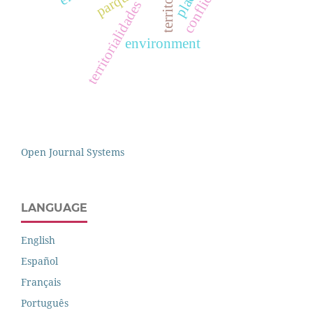
conflicto
territory
place
territorialidades
environment
Open Journal Systems
LANGUAGE
English
Español
Français
Português