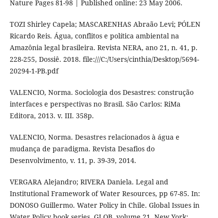
Nature Pages 81-98 | Published online: 23 May 2006.
TOZI Shirley Capela; MASCARENHAS Abraão Levi; PÓLEN
Ricardo Reis. Água, conflitos e política ambiental na
Amazônia legal brasileira. Revista NERA, ano 21, n. 41, p.
228-255, Dossiê. 2018. file:///C:/Users/cinthia/Desktop/5694-
20294-1-PB.pdf
VALENCIO, Norma. Sociologia dos Desastres: construção
interfaces e perspectivas no Brasil. São Carlos: RiMa
Editora, 2013. v. III. 358p.
VALENCIO, Norma. Desastres relacionados à água e
mudança de paradigma. Revista Desafios do
Desenvolvimento, v. 11, p. 39-39, 2014.
VERGARA Alejandro; RIVERA Daniela. Legal and
Institutional Framework of Water Resources, pp 67-85. In:
DONOSO Guillermo. Water Policy in Chile. Global Issues in
Water Policy book series, GLOB, volume 21, New York: