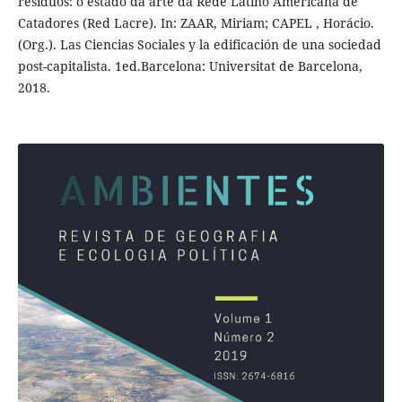
resíduos: o estado da arte da Rede Latino Americana de
Catadores (Red Lacre). In: ZAAR, Miriam; CAPEL , Horácio.
(Org.). Las Ciencias Sociales y la edificación de una sociedad
post-capitalista. 1ed.Barcelona: Universitat de Barcelona,
2018.