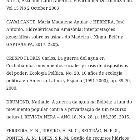
Africa, Asia and Latin America. Environment&Urbanization.
Vol 15 No 2 October 2003
CAVALCANTE, Maria Madalena Aguiar e HERRERA, José
Antônio. Hidrelétricas na Amazônia: interpretações
geográficas sobre as usinas do Madeira e Xingu. Belém:
GAPTA/UFPA, 2017. 220p.
CRESPO FLORES Carlos. La guerra del agua en
Cochabamba: movimientos sociales y crisis de dispositivos
del poder. Ecología Política. No. 20, 10 años de ecología
política en América Latina y España (1991-2000), pp. 59-70,
2000.
DRUMOND, Nathalie. A guerra da água na Bolívia: a luta do
movimento popular contra a privatização de um recurso
natural. REVISTA NERA – ANO 18, No. 28, p. 186,205, 2015.
FERREIRA, F. N.; RIBEIRO, H. M. C.; BELTRÃO, N. E. S.;
PONTES, A. N.; LOPES, S.R. M. Gestão de recursos hídricos