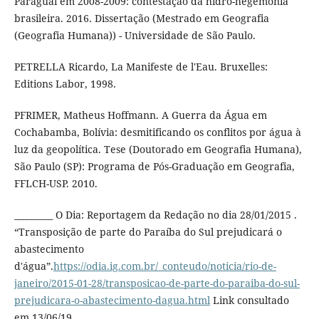
Paraguai em 2008-2009: contestação da hidro-hegemonia
brasileira. 2016. Dissertação (Mestrado em Geografia
(Geografia Humana)) - Universidade de São Paulo.
PETRELLA Ricardo, La Manifeste de l'Eau. Bruxelles:
Editions Labor, 1998.
PFRIMER, Matheus Hoffmann. A Guerra da Água em
Cochabamba, Bolívia: desmitificando os conflitos por água à
luz da geopolítica. Tese (Doutorado em Geografia Humana),
São Paulo (SP): Programa de Pós-Graduação em Geografia,
FFLCH-USP. 2010.
_________ O Dia: Reportagem da Redação no dia 28/01/2015 .
“Transposição de parte do Paraíba do Sul prejudicará o
abastecimento
d'água”.
https://odia.ig.com.br/_conteudo/noticia/rio-de-
janeiro/2015-01-28/transposicao-de-parte-do-paraiba-do-sul-
prejudicara-o-abastecimento-dagua.html
Link consultado
em 13/06/19.