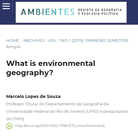
HOME
/
ARCHIVES
/
VOL. 1 NO. 1 (2019): PRIMEIRO SEMESTRE
/
Artigos
What is environmental
geography?
Marcelo Lopes de Souza
Professor Titular do Departamento de Geografia da
Universidade Federal do Rio de Janeiro (UFRJ) e pesquisador
do CNPq
https://orcid.org/0000-0002-7398-3170 (unauthenticated)