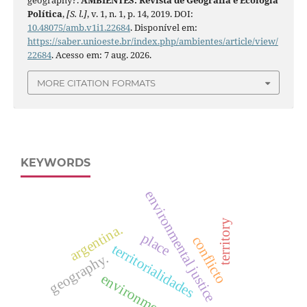
geography?.
AMBIENTES: Revista de Geografia e Ecologia
Política
,
[S. l.]
, v. 1, n. 1, p. 14, 2019. DOI:
10.48075/amb.v1i1.22684
. Disponível em:
https://saber.unioeste.br/index.php/ambientes/article/view/
22684
. Acesso em: 7 aug. 2026.
MORE CITATION FORMATS
KEYWORDS
environmental justice
territory
argentina.
place
conflicto
territorialidades
geography.
environment