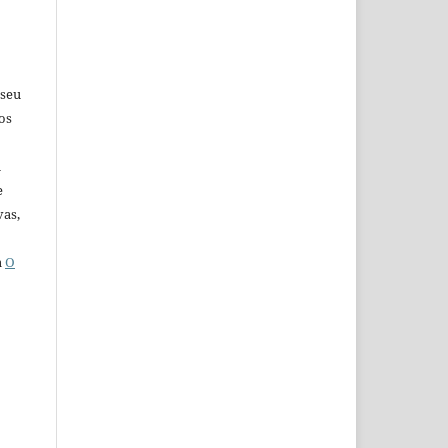
 seu
os
u
e
vas,
a
O