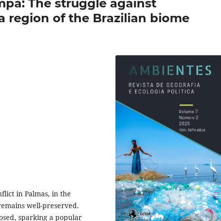
pa: The struggle against
a region of the Brazilian biome
lict in Palmas, in the
emains well-preserved.
osed, sparking a popular