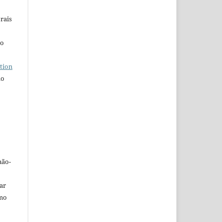
rais
ho
tion
do
não-
car
omo