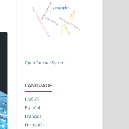
environment
geography.
environmental justice
place
argentina.
territorialidades
conflicto
territory
Open Journal Systems
LANGUAGE
English
Español
Français
Português