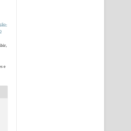
ção-
0
bir,
es e
t