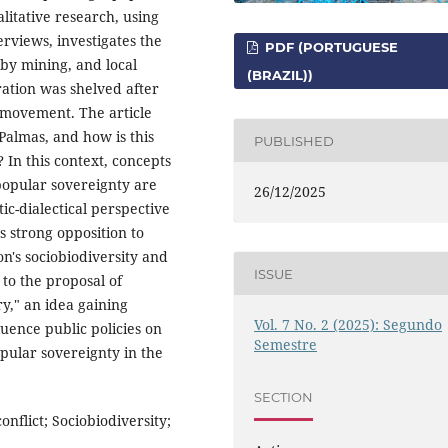
litative research, using
rviews, investigates the
PDF (PORTUGUESE
by mining, and local
(BRAZIL))
ration was shelved after
e movement. The article
 Palmas, and how is this
PUBLISHED
 In this context, concepts
 popular sovereignty are
26/12/2025
ic-dialectical perspective
s strong opposition to
on's sociobiodiversity and
ISSUE
 to the proposal of
y," an idea gaining
Vol. 7 No. 2 (2025): Segundo
uence public policies on
Semestre
opular sovereignty in the
SECTION
nflict; Sociobiodiversity;