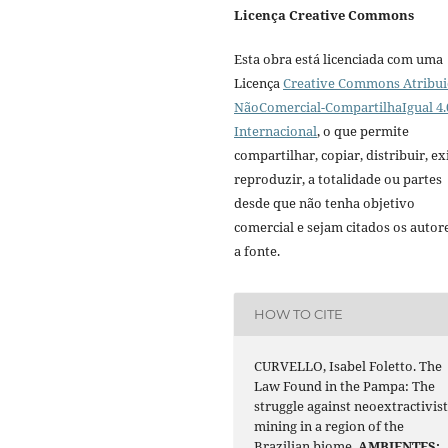
Licença Creative Commons
Esta obra está licenciada com uma
Licença
Creative Commons Atribui
NãoComercial-CompartilhaIgual 4.
Internacional
, o que permite
compartilhar, copiar, distribuir, exi
reproduzir, a totalidade ou partes
desde que não tenha objetivo
comercial e sejam citados os autor
a fonte.
HOW TO CITE
CURVELLO, Isabel Foletto. The
Law Found in the Pampa: The
struggle against neoextractivis
mining in a region of the
Brazilian biome.
AMBIENTES: