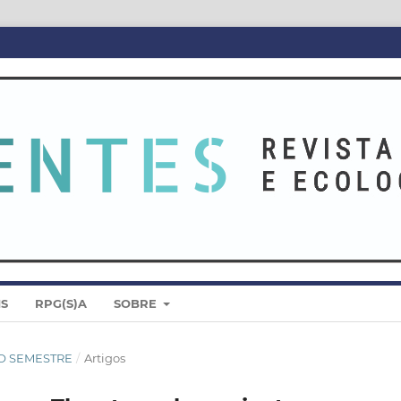
IS
RPG(S)A
SOBRE
NDO SEMESTRE
/
Artigos