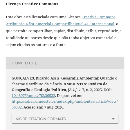
Licença Creative Commons
Esta obra está licenciada com uma Licença
Creative Commons
Atribuição-NãoComercial-CompartilhaIgual 4.0 Internacional
, o
que permite compartilhar, copiar, distribuir, exibir, reproduzir, a
totalidade ou partes desde que não tenha objetivo comercial e
sejam citados os autores e a fonte.
HOW TO CITE
GONÇALVES, Ricardo Assis. Geografia Ambiental: Quando o
charme é atributo da ciência.
AMBIENTES: Revista de
Geografia e Ecologia Política
,
[S. l.]
, v. 7, n. 2, 2025. DOI:
10.48075/amb.v7i2.36532
. Disponível em:
https://saber.unioeste.br/index.php/ambientes/article/view/
36532
. Acesso em: 7 aug. 2026.
MORE CITATION FORMATS