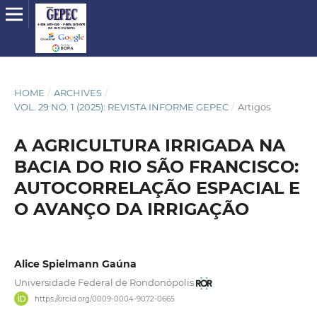
HOME
/
ARCHIVES
/
VOL. 29 NO. 1 (2025): REVISTA INFORME GEPEC
/
Artigos
A AGRICULTURA IRRIGADA NA
BACIA DO RIO SÃO FRANCISCO:
AUTOCORRELAÇÃO ESPACIAL E
O AVANÇO DA IRRIGAÇÃO
Alice Spielmann Gaúna
Universidade Federal de Rondonópolis
https://orcid.org/0009-0004-9072-0665