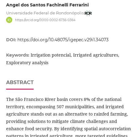
Angel dos Santos Fachinelli Ferrarini
Universidade Federal de Rondonópolis
https://orcid.org/0000-0002-6736-0364
DOI:
https://doi.org/10.48075/igepec.v29i1.34073
Irrigation potencial, Irrigated agricultures,
Keywords:
Exploratory analysis
ABSTRACT
The São Francisco River basin covers 8% of the national
territory, encompassing 507 municipalities, and irrigated
agriculture stands out as an alternative to rainfed farming,
providing solutions to mitigate climate challenges and
enhance food security. By identifying spatial autocorrelation
patterns in irrigated agriculture, more targeted guidelines