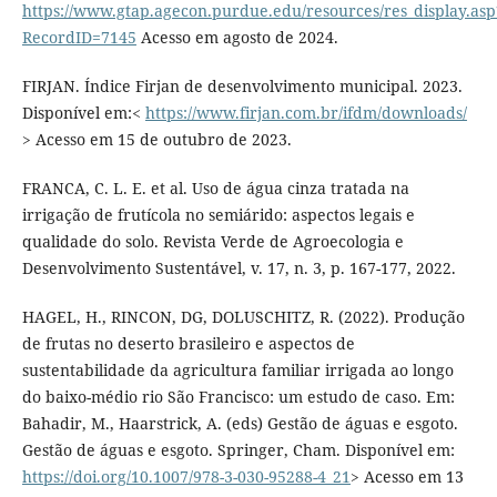
https://www.gtap.agecon.purdue.edu/resources/res_display.asp
RecordID=7145
Acesso em agosto de 2024.
FIRJAN. Índice Firjan de desenvolvimento municipal. 2023.
Disponível em:<
https://www.firjan.com.br/ifdm/downloads/
> Acesso em 15 de outubro de 2023.
FRANCA, C. L. E. et al. Uso de água cinza tratada na
irrigação de frutícola no semiárido: aspectos legais e
qualidade do solo. Revista Verde de Agroecologia e
Desenvolvimento Sustentável, v. 17, n. 3, p. 167-177, 2022.
HAGEL, H., RINCON, DG, DOLUSCHITZ, R. (2022). Produção
de frutas no deserto brasileiro e aspectos de
sustentabilidade da agricultura familiar irrigada ao longo
do baixo-médio rio São Francisco: um estudo de caso. Em:
Bahadir, M., Haarstrick, A. (eds) Gestão de águas e esgoto.
Gestão de águas e esgoto. Springer, Cham. Disponível em:
https://doi.org/10.1007/978-3-030-95288-4_21
> Acesso em 13