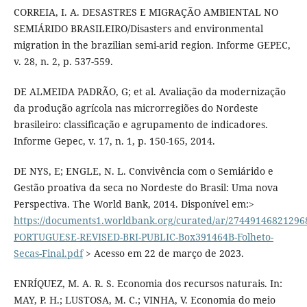
CORREIA, I. A. DESASTRES E MIGRAÇÃO AMBIENTAL NO
SEMIÁRIDO BRASILEIRO/Disasters and environmental
migration in the brazilian semi-arid region. Informe GEPEC,
v. 28, n. 2, p. 537-559.
DE ALMEIDA PADRÃO, G; et al. Avaliação da modernização
da produção agrícola nas microrregiões do Nordeste
brasileiro: classificação e agrupamento de indicadores.
Informe Gepec, v. 17, n. 1, p. 150-165, 2014.
DE NYS, E; ENGLE, N. L. Convivência com o Semiárido e
Gestão proativa da seca no Nordeste do Brasil: Uma nova
Perspectiva. The World Bank, 2014. Disponível em:>
https://documents1.worldbank.org/curated/ar/27449146821296
PORTUGUESE-REVISED-BRI-PUBLIC-Box391464B-Folheto-
Secas-Final.pdf
> Acesso em 22 de março de 2023.
ENRÍQUEZ, M. A. R. S. Economia dos recursos naturais. In:
MAY, P. H.; LUSTOSA, M. C.; VINHA, V. Economia do meio