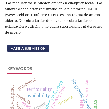
Los manuscritos se pueden enviar en cualquier fecha. Los
autores deben estar registrados en la plataforma ORCID
(www.orcid.org). Informe GEPEC es una revista de acceso
abierto. No cobra tarifas de envío, no cobra tarifas de
publicación o edición, y no cobra suscripciones ni derechos
de acceso.
MAKE A SUBMISSION
KEYWORDS
pandemic
rio grande do sul
wordstat
consumer preference
quality perception
economic developmet
territoriality
markets
availability
dracena.
linkages
news
organics
beef trade