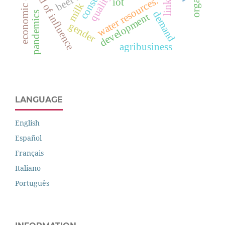
field of influence
water resources.
iot
milk
demand
pandemics
development
gender
agribusiness
LANGUAGE
English
Español
Français
Italiano
Português