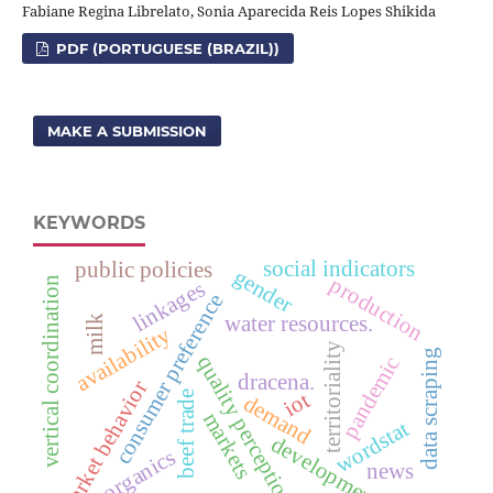
Fabiane Regina Librelato, Sonia Aparecida Reis Lopes Shikida
PDF (PORTUGUESE (BRAZIL))
MAKE A SUBMISSION
KEYWORDS
social indicators
public policies
gender
production
vertical coordination
linkages
consumer preference
water resources.
milk
availability
territoriality
data scraping
quality perception
pandemic
dracena.
market behavior
iot
beef trade
demand
markets
wordstat
development
organics
news