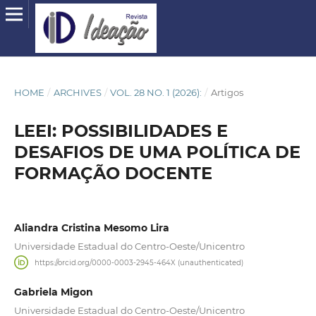
HOME
/
ARCHIVES
/
VOL. 28 NO. 1 (2026):
/
Artigos
LEEI: POSSIBILIDADES E
DESAFIOS DE UMA POLÍTICA DE
FORMAÇÃO DOCENTE
Aliandra Cristina Mesomo Lira
Universidade Estadual do Centro-Oeste/Unicentro
https://orcid.org/0000-0003-2945-464X (unauthenticated)
Gabriela Migon
Universidade Estadual do Centro-Oeste/Unicentro