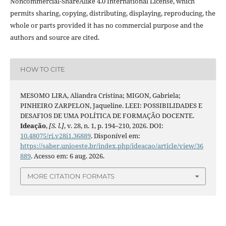
Noncommercial-ShareAlike 4.0 International License, which
permits sharing, copying, distributing, displaying, reproducing, the
whole or parts provided it has no commercial purpose and the
authors and source are cited.
HOW TO CITE
MESOMO LIRA, Aliandra Cristina; MIGON, Gabriela;
PINHEIRO ZARPELON, Jaqueline. LEEI: POSSIBILIDADES E
DESAFIOS DE UMA POLÍTICA DE FORMAÇÃO DOCENTE.
Ideação
,
[S. l.]
, v. 28, n. 1, p. 194–210, 2026. DOI:
10.48075/ri.v28i1.36889
. Disponível em:
https://saber.unioeste.br/index.php/ideacao/article/view/36
889
. Acesso em: 6 aug. 2026.
MORE CITATION FORMATS