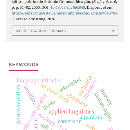
leitura política de Antonio Gramsci.
Ideação
,
[S. l.]
, v. 6, n. 6,
p. p. 51–62, 2000. DOI:
10.48075/ri.v6i6.649
. Disponível em:
https://saber.unioeste.br/index.php/ideacao/article/view/64
9
. Acesso em: 8 aug. 2026.
MORE CITATION FORMATS
KEYWORDS
inclusion
education
language attitudes.
diglossia
methodology
muslims
postcolonialism
poverty
human rights
christians
complex cartography
green
applied linguistics
biology of cognition
algarabía
cameroon
romance
arabic
sefi atta