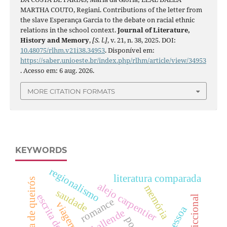
MARTHA COUTO, Regiani. Contributions of the letter from
the slave Esperança Garcia to the debate on racial ethnic
relations in the school context.
Journal of Literature,
History and Memory
,
[S. l.]
, v. 21, n. 38, 2025. DOI:
10.48075/rlhm.v21i38.34953
. Disponível em:
https://saber.unioeste.br/index.php/rlhm/article/view/34953
. Acesso em: 6 aug. 2026.
MORE CITATION FORMATS
KEYWORDS
regionalismo
literatura comparada
eça de queirós
alejo carpentier
memória
saudade
escrita do eu
romance
viagem
isabel allende