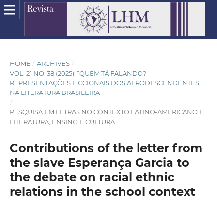
HOME
/
ARCHIVES
/
VOL. 21 NO. 38 (2025): “QUEM TÁ FALANDO?”
REPRESENTAÇÕES FICCIONAIS DOS AFRODESCENDENTES
NA LITERATURA BRASILEIRA
/
PESQUISA EM LETRAS NO CONTEXTO LATINO-AMERICANO E
LITERATURA, ENSINO E CULTURA
Contributions of the letter from
the slave Esperança Garcia to
the debate on racial ethnic
relations in the school context