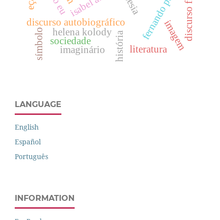
discurso ficcional
fernando pessoa
poesia
discurso autobiográfico
imagem
helena kolody
símbolo
história
sociedade
literatura
imaginário
LANGUAGE
English
Español
Português
INFORMATION