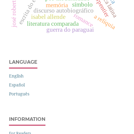
josé roberto torero
américa latina
escrita do eu
símbolo
memória
discurso autobiográfico
romance
a relíquia
isabel allende
literatura comparada
guerra do paraguai
LANGUAGE
English
Español
Português
INFORMATION
For Readers