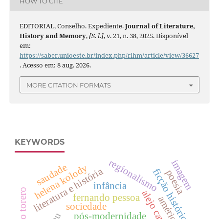
HOW TO CITE
EDITORIAL, Conselho. Expediente.
Journal of Literature,
History and Memory
,
[S. l.]
, v. 21, n. 38, 2025. Disponível
em:
https://saber.unioeste.br/index.php/rlhm/article/view/36627
. Acesso em: 8 aug. 2026.
MORE CITATION FORMATS
KEYWORDS
regionalismo
imagem
saudade
helena kolody
literatura e história
ficção histórica
poesia
infância
alejo carpentier
fernando pessoa
sociedade
pós-modernidade