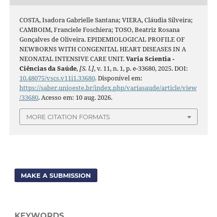
COSTA, Isadora Gabrielle Santana; VIERA, Cláudia Silveira;
CAMBOIM, Franciele Foschiera; TOSO, Beatriz Rosana
Gonçalves de Oliveira. EPIDEMIOLOGICAL PROFILE OF
NEWBORNS WITH CONGENITAL HEART DISEASES IN A
NEONATAL INTENSIVE CARE UNIT.
Varia Scientia -
Ciências da Saúde
,
[S. l.]
, v. 11, n. 1, p. e-33680, 2025. DOI:
10.48075/vscs.v11i1.33680
. Disponível em:
https://saber.unioeste.br/index.php/variasaude/article/view
/33680
. Acesso em: 10 aug. 2026.
MORE CITATION FORMATS
MAKE A SUBMISSION
KEYWORDS