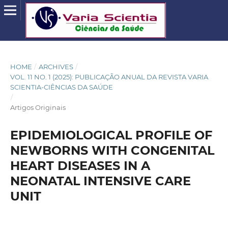
HOME
/
ARCHIVES
/
VOL. 11 NO. 1 (2025): PUBLICAÇÃO ANUAL DA REVISTA VARIA
SCIENTIA-CIÊNCIAS DA SAÚDE
/
Artigos Originais
EPIDEMIOLOGICAL PROFILE OF
NEWBORNS WITH CONGENITAL
HEART DISEASES IN A
NEONATAL INTENSIVE CARE
UNIT