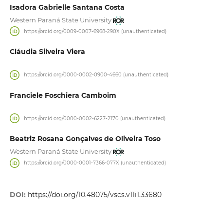
Isadora Gabrielle Santana Costa
Western Paraná State University
https://orcid.org/0009-0007-6968-290X (unauthenticated)
Cláudia Silveira Viera
https://orcid.org/0000-0002-0900-4660 (unauthenticated)
Franciele Foschiera Camboim
https://orcid.org/0000-0002-6227-2170 (unauthenticated)
Beatriz Rosana Gonçalves de Oliveira Toso
Western Paraná State University
https://orcid.org/0000-0001-7366-077X (unauthenticated)
DOI:
https://doi.org/10.48075/vscs.v11i1.33680