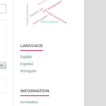
risk management
climate insurance
industry 4.0
triple bottom line
future market
option market.
LANGUAGE
English
Español
ch
Português
INFORMATION
For Readers