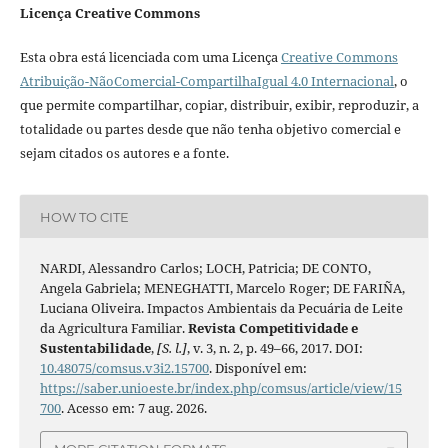
Licença Creative Commons
Esta obra está licenciada com uma Licença
Creative Commons
Atribuição-NãoComercial-CompartilhaIgual 4.0 Internacional
, o
que permite compartilhar, copiar, distribuir, exibir, reproduzir, a
totalidade ou partes desde que não tenha objetivo comercial e
sejam citados os autores e a fonte.
HOW TO CITE
NARDI, Alessandro Carlos; LOCH, Patricia; DE CONTO,
Angela Gabriela; MENEGHATTI, Marcelo Roger; DE FARIÑA,
Luciana Oliveira. Impactos Ambientais da Pecuária de Leite
da Agricultura Familiar.
Revista Competitividade e
Sustentabilidade
,
[S. l.]
, v. 3, n. 2, p. 49–66, 2017. DOI:
10.48075/comsus.v3i2.15700
. Disponível em:
https://saber.unioeste.br/index.php/comsus/article/view/15
700
. Acesso em: 7 aug. 2026.