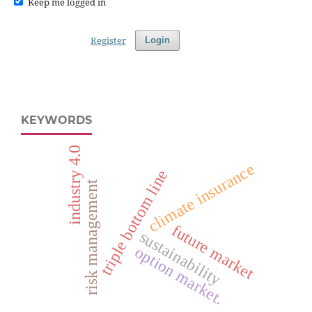
Keep me logged in
Register
Login
KEYWORDS
industry 4.0
climate insurance
triple bottom line
risk management
future market
sustainability
option market.