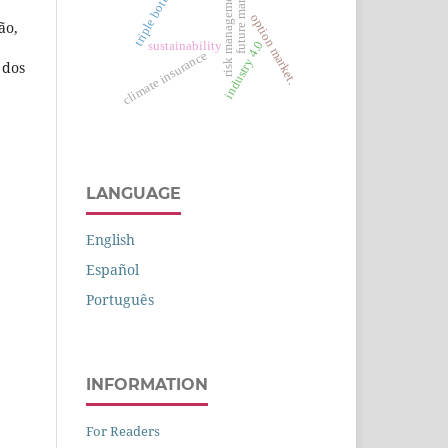
triple bottom line
future market
risk management
option market.
ão,
industry 4.0
sustainability
climate insurance
 dos
LANGUAGE
English
Español
Português
INFORMATION
For Readers