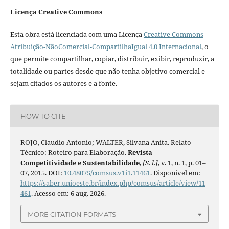
Licença Creative Commons
Esta obra está licenciada com uma Licença
Creative Commons
Atribuição-NãoComercial-CompartilhaIgual 4.0 Internacional
, o
que permite compartilhar, copiar, distribuir, exibir, reproduzir, a
totalidade ou partes desde que não tenha objetivo comercial e
sejam citados os autores e a fonte.
HOW TO CITE
ROJO, Claudio Antonio; WALTER, Silvana Anita. Relato
Técnico: Roteiro para Elaboração.
Revista
Competitividade e Sustentabilidade
,
[S. l.]
, v. 1, n. 1, p. 01–
07, 2015. DOI:
10.48075/comsus.v1i1.11461
. Disponível em:
https://saber.unioeste.br/index.php/comsus/article/view/11
461
. Acesso em: 6 aug. 2026.
MORE CITATION FORMATS