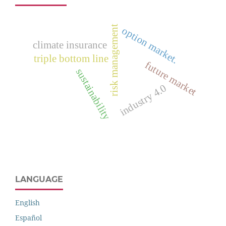
risk management
option market.
climate insurance
triple bottom line
future market
sustainability
industry 4.0
LANGUAGE
English
Español